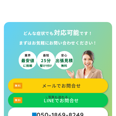
対応可能
どんな症状でも
です！
まずはお気軽に
お問い合わせください！
業界
最短
安心
最安値
25分
出張見積
に挑戦
駆け付け
無料
メールでお問合せ
写真も送れる
LINEでお問合せ
050-1869-8249