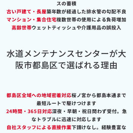
スの蓄積
古い戸建て・長屋
築年数が経過した排水管の勾配不良
マンション・集合住宅
複数世帯の使用による負荷増加
高齢世帯
ウェットティッシュや介護用品の誤投入
水道メンテナンスセンターが大
阪市都島区で選ばれる理由
都島区全域への地域密着対応
桜ノ宮から都島本通まで
最短ルートで駆けつけます
24時間・365日対応
深夜・早朝・祝日問わず受付。急
なトラブルに迅速に対応します
自社スタッフによる直接作業
下請けなし。経験豊富な