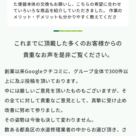
ただき交換する事になりました。正直痛い出費でした
が発見が早かったので壁や床の工事を考えるとまだ費
用は抑えれました。今回担当して頂いた竹中さんは人
柄も良く説明もわかりやすく丁寧にしていただきまし
た。 今回は2階のトイレでしたが、1階のトイレも修
1
2
3
4
5
理が必要になった時はまたお願いしたいと思いまし
これまでに頂戴した多くのお客様からの
た。
貴重なお声を是非ご覧ください。
創業以来Googleクチコミに、グループ全体で300件以
上に及ぶ投稿を頂いております。
中には厳しいご意見を頂いたものもございますが、そ
の全てに対して貴重なご意見として、真摯に受け止め
改善に努めて参りました。
その姿勢は今後も決して変わりません。
数ある都島区の水道修理業者の中からお選び頂き、さ