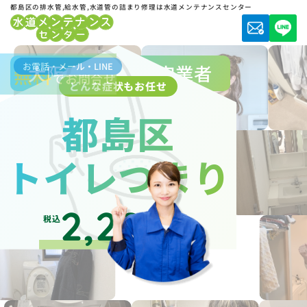
都島区の排水管,給水管,水道管の詰まり修理は水道メンテナンスセンター
お電話・メール・LINE
大阪市水道局指定業者
無料
でお問合せ
どんな症状もお任せ
都島区
トイレつまり
2,200
税込
円～