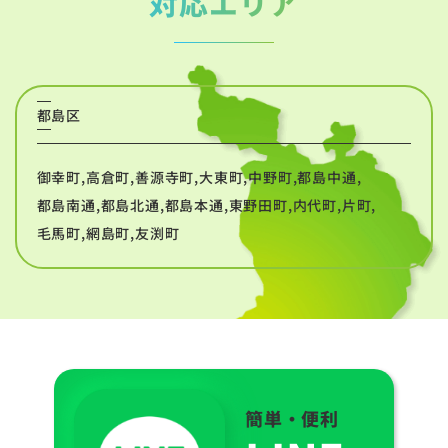
対応エリア
都島区
御幸町,高倉町,善源寺町,大東町,中野町,都島中通,
都島南通,都島北通,都島本通,東野田町,内代町,片町,
毛馬町,網島町,友渕町
簡単・便利