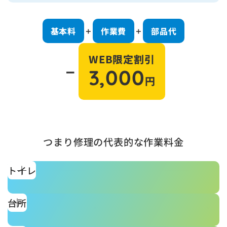
基本料
作業費
部品代
＋
＋
WEB限定割引
－
3,000
円
つまり修理の代表的な作業料金
トイレ
台所