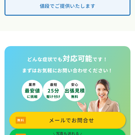
値段でご提供いたします
対応可能
どんな症状でも
です！
まずはお気軽に
お問い合わせください！
業界
最短
安心
最安値
25分
出張見積
に挑戦
駆け付け
無料
メールでお問合せ
写真も送れる