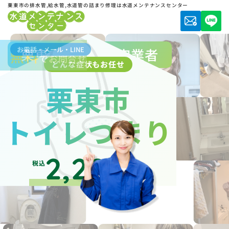
栗東市の排水管,給水管,水道管の詰まり修理は水道メンテナンスセンター
お電話・メール・LINE
栗東市水道局指定業者
無料
でお問合せ
どんな症状もお任せ
栗東市
トイレつまり
2,200
税込
円～