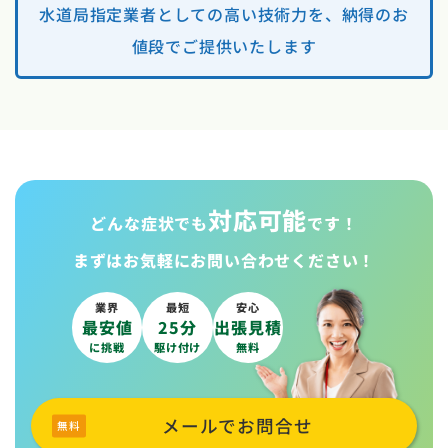
水道局指定業者としての高い技術力を、納得のお
値段でご提供いたします
対応可能
どんな症状でも
です！
まずはお気軽に
お問い合わせください！
業界
最短
安心
最安値
25分
出張見積
に挑戦
駆け付け
無料
メールでお問合せ