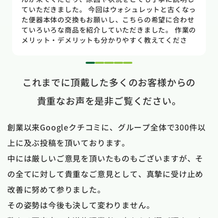
のトイレだった為使いやすさ等しっかりと説明してい
ただき交換する事になりました。正直痛い出費でした
が発見が早かったので壁や床の工事を考えるとまだ費
用は抑えれました。今回担当して頂いた竹中さんは人
柄も良く説明もわかりやすく丁寧にしていただきまし
た。 今回は2階のトイレでしたが、1階のトイレも修
1
2
3
4
5
理が必要になった時はまたお願いしたいと思いまし
これまでに頂戴した多くのお客様からの
た。
貴重なお声を是非ご覧ください。
創業以来Googleクチコミに、グループ全体で300件以
上に及ぶ投稿を頂いております。
中には厳しいご意見を頂いたものもございますが、そ
の全てに対して貴重なご意見として、真摯に受け止め
改善に努めて参りました。
その姿勢は今後も決して変わりません。