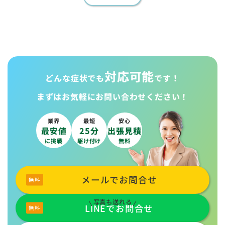
対応可能
どんな症状でも
です！
まずはお気軽に
お問い合わせください！
業界
最短
安心
最安値
25分
出張見積
に挑戦
駆け付け
無料
メールでお問合せ
写真も送れる
LINEでお問合せ