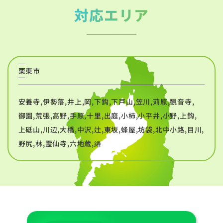
対応エリア
栗東市
安養寺,伊勢落,井上,岡,下鈎,下戸山,笠川,苅原,観音寺,
御園,荒張,高野,手原,十里,出庭,小柿,小平井,小野,上鈎,
上砥山,川辺,大橋,中沢,辻,東坂,蜂屋,坊袋,北中小路,目川,
野尻,林,霊仙寺,六地蔵,綣