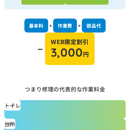
基本料
作業費
部品代
＋
＋
WEB限定割引
－
3,000
円
つまり修理の代表的な作業料金
トイレ
台所