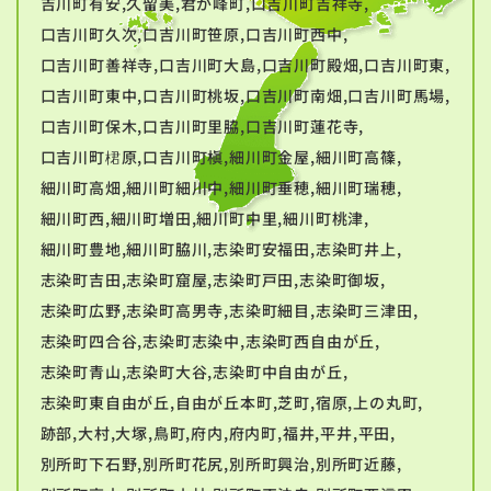
吉川町有安,久留美,君が峰町,口吉川町吉祥寺,
口吉川町久次,口吉川町笹原,口吉川町西中,
口吉川町善祥寺,口吉川町大島,口吉川町殿畑,口吉川町東,
口吉川町東中,口吉川町桃坂,口吉川町南畑,口吉川町馬場,
口吉川町保木,口吉川町里脇,口吉川町蓮花寺,
口吉川町桾原,口吉川町槇,細川町金屋,細川町高篠,
細川町高畑,細川町細川中,細川町垂穂,細川町瑞穂,
細川町西,細川町増田,細川町中里,細川町桃津,
細川町豊地,細川町脇川,志染町安福田,志染町井上,
志染町吉田,志染町窟屋,志染町戸田,志染町御坂,
志染町広野,志染町高男寺,志染町細目,志染町三津田,
志染町四合谷,志染町志染中,志染町西自由が丘,
志染町青山,志染町大谷,志染町中自由が丘,
志染町東自由が丘,自由が丘本町,芝町,宿原,上の丸町,
跡部,大村,大塚,鳥町,府内,府内町,福井,平井,平田,
別所町下石野,別所町花尻,別所町興治,別所町近藤,