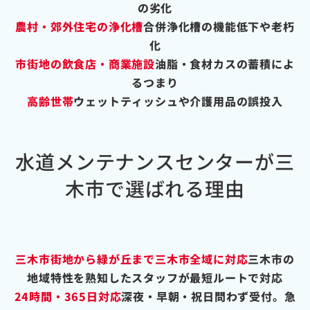
の劣化
農村・郊外住宅の浄化槽
合併浄化槽の機能低下や老朽
化
市街地の飲食店・商業施設
油脂・食材カスの蓄積によ
るつまり
高齢世帯
ウェットティッシュや介護用品の誤投入
水道メンテナンスセンターが三
木市で選ばれる理由
三木市街地から緑が丘まで三木市全域に対応
三木市の
地域特性を熟知したスタッフが最短ルートで対応
24時間・365日対応
深夜・早朝・祝日問わず受付。急