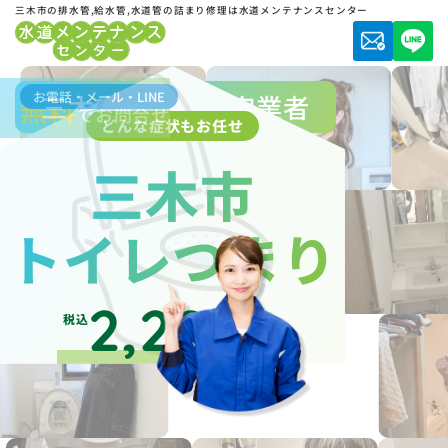
三木市の排水管,給水管,水道管の詰まり修理は水道メンテナンスセンター
お電話・メール・LINE
三木市水道局指定業者
無料
でお問合せ
どんな症状もお任せ
三木市
トイレつまり
2,200
税込
円～