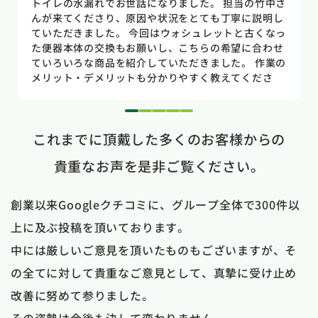
トイレの水漏れがあり来ていただきました。水漏れ箇
所もすぐに判明しました。10数年使用していた一体型
のトイレだった為使いやすさ等しっかりと説明してい
ただき交換する事になりました。正直痛い出費でした
が発見が早かったので壁や床の工事を考えるとまだ費
用は抑えれました。今回担当して頂いた竹中さんは人
柄も良く説明もわかりやすく丁寧にしていただきまし
た。 今回は2階のトイレでしたが、1階のトイレも修
1
2
3
4
5
理が必要になった時はまたお願いしたいと思いまし
これまでに頂戴した多くのお客様からの
た。
貴重なお声を是非ご覧ください。
創業以来Googleクチコミに、グループ全体で300件以
上に及ぶ投稿を頂いております。
中には厳しいご意見を頂いたものもございますが、そ
の全てに対して貴重なご意見として、真摯に受け止め
改善に努めて参りました。