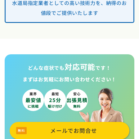
水道局指定業者としての高い技術力を、納得のお
値段でご提供いたします
対応可能
どんな症状でも
です！
まずはお気軽に
お問い合わせください！
業界
最短
安心
最安値
25分
出張見積
に挑戦
駆け付け
無料
メールでお問合せ