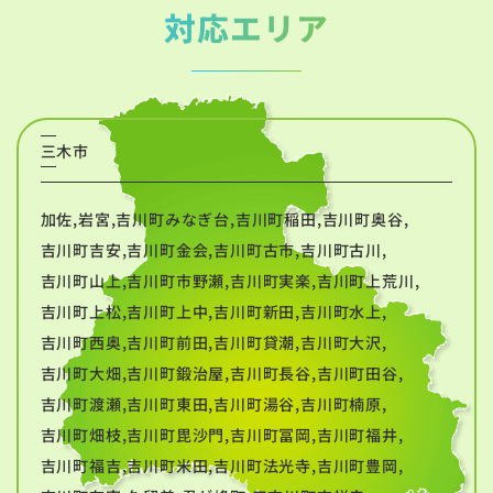
対応エリア
三木市
加佐,岩宮,吉川町みなぎ台,吉川町稲田,吉川町奥谷,
吉川町吉安,吉川町金会,吉川町古市,吉川町古川,
吉川町山上,吉川町市野瀬,吉川町実楽,吉川町上荒川,
吉川町上松,吉川町上中,吉川町新田,吉川町水上,
吉川町西奥,吉川町前田,吉川町貸潮,吉川町大沢,
吉川町大畑,吉川町鍛治屋,吉川町長谷,吉川町田谷,
吉川町渡瀬,吉川町東田,吉川町湯谷,吉川町楠原,
吉川町畑枝,吉川町毘沙門,吉川町冨岡,吉川町福井,
吉川町福吉,吉川町米田,吉川町法光寺,吉川町豊岡,