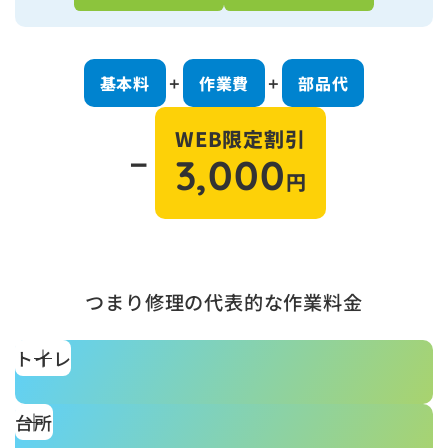
基本料
作業費
部品代
＋
＋
WEB限定割引
－
3,000
円
つまり修理の代表的な作業料金
トイレ
台所