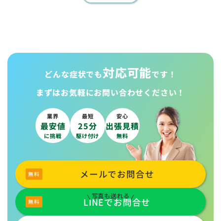
対応可能
どんな症状でも
です！
まずはお気軽に
お問い合わせください！
業界
最短
安心
最安値
25分
出張見積
に挑戦
駆け付け
無料
メールでお問合せ
写真も送れる
LINEでお問合せ