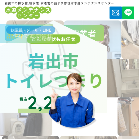
岩出市の排水管,給水管,水道管の詰まり修理は水道メンテナンスセンター
お電話・メール・LINE
岩出市水道局指定業者
無料
でお問合せ
どんな症状もお任せ
岩出市
トイレつまり
2,200
税込
円～