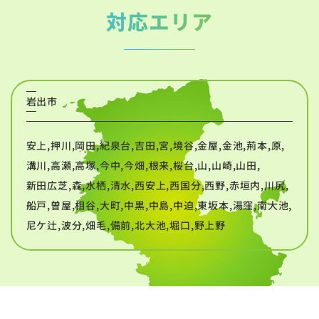
対応エリア
岩出市
安上,押川,岡田,紀泉台,吉田,宮,境谷,金屋,金池,荊本,原,
溝川,高瀬,高塚,今中,今畑,根来,桜台,山,山崎,山田,
新田広芝,森,水栖,清水,西安上,西国分,西野,赤垣内,川尻,
船戸,曽屋,相谷,大町,中黒,中島,中迫,東坂本,湯窪,南大池,
尼ケ辻,波分,畑毛,備前,北大池,堀口,野上野