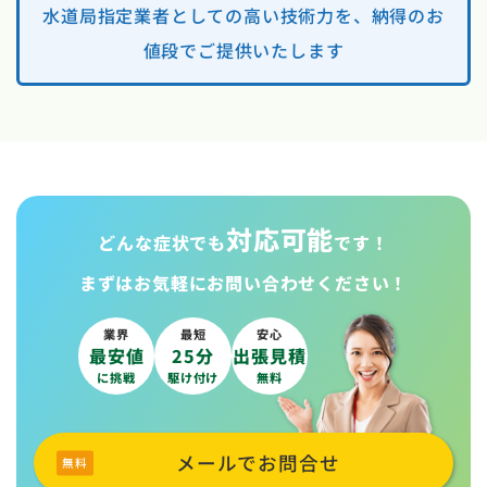
水道局指定業者としての高い技術力を、納得のお
値段でご提供いたします
対応可能
どんな症状でも
です！
まずはお気軽に
お問い合わせください！
業界
最短
安心
最安値
25分
出張見積
に挑戦
駆け付け
無料
メールでお問合せ