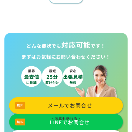
対応可能
どんな症状でも
です！
まずはお気軽に
お問い合わせください！
業界
最短
安心
最安値
25分
出張見積
に挑戦
駆け付け
無料
メールでお問合せ
写真も送れる
LINEでお問合せ