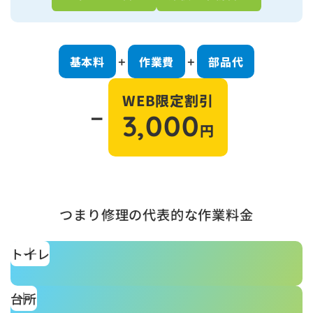
基本料
作業費
部品代
＋
＋
WEB限定割引
－
3,000
円
つまり修理の代表的な作業料金
トイレ
台所