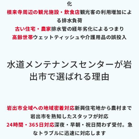
化
根来寺周辺の観光施設・飲食店
観光客の利用増加によ
る排水負荷
古い住宅・農家
排水管の経年劣化によるつまり
高齢世帯
ウェットティッシュや介護用品の誤投入
水道メンテナンスセンターが岩
出市で選ばれる理由
岩出市全域への地域密着対応
新興住宅地から農村まで
岩出市を熟知したスタッフが対応
24時間・365日対応
深夜・早朝・祝日問わず受付。急
なトラブルに迅速に対応します