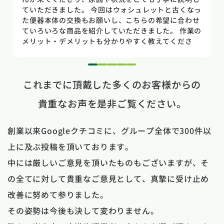
のトイレだった為使いやすさ等しっかりと説明してい
ただき交換する事になりました。正直痛い出費でした
が発見が早かったので壁や床の工事を考えるとまだ費
用は抑えれました。今回担当して頂いた竹中さんは人
柄も良く説明もわかりやすく丁寧にしていただきまし
た。 今回は2階のトイレでしたが、1階のトイレも修
1
2
3
4
5
理が必要になった時はまたお願いしたいと思いまし
これまでに頂戴した多くのお客様からの
た。
貴重なお声を是非ご覧ください。
創業以来Googleクチコミに、グループ全体で300件以
上に及ぶ投稿を頂いております。
中には厳しいご意見を頂いたものもございますが、そ
の全てに対して貴重なご意見として、真摯に受け止め
改善に努めて参りました。
その姿勢は今後も決して変わりません。