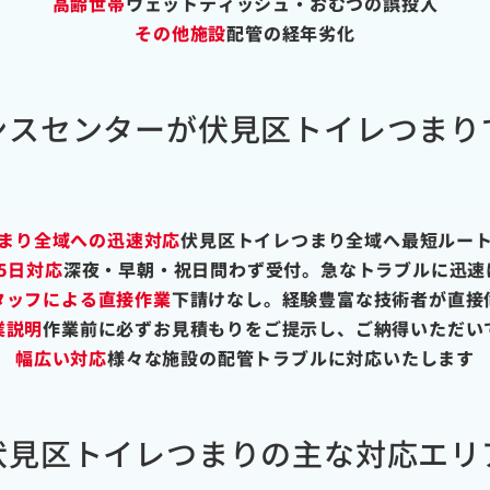
高齢世帯
ウェットティッシュ・おむつの誤投入
その他施設
配管の経年劣化
ンスセンターが伏見区トイレつまり
まり全域への迅速対応
伏見区トイレつまり全域へ最短ルー
65日対応
深夜・早朝・祝日問わず受付。急なトラブルに迅速
タッフによる直接作業
下請けなし。経験豊富な技術者が直接
業説明
作業前に必ずお見積もりをご提示し、ご納得いただい
幅広い対応
様々な施設の配管トラブルに対応いたします
伏見区トイレつまりの主な対応エリ