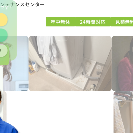
メンテナンスセンター
能
です！
年中無休
24時間対応
見積無
9