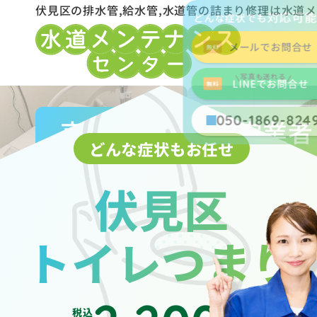
伏見区の排水管,給水管,水道管の詰まり修理は水道
対応可
どんな症状でも
メールでお問合せ
写真も送れる
LINEでお問合せ
050-1869-824
京都市水道局指定業者
どんな症状もお任せ
伏見区
トイレつまり
税込