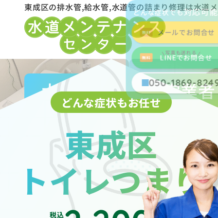
東成区の排水管,給水管,水道管の詰まり修理は水道
対応可
どんな症状でも
メールでお問合せ
写真も送れる
LINEでお問合せ
050-1869-824
大阪市水道局指定業者
どんな症状もお任せ
東成区
トイレつまり
税込