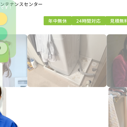
メンテナンスセンター
能
です！
年中無休
24時間対応
見積無
9