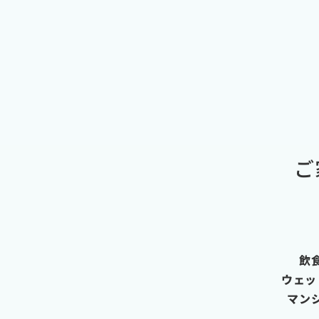
ご
飲
ウェッ
マン