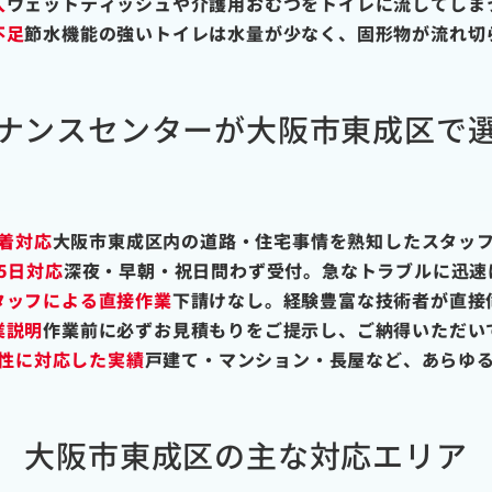
入
ウェットティッシュや介護用おむつをトイレに流してしま
不足
節水機能の強いトイレは水量が少なく、固形物が流れ切
ナンスセンターが大阪市東成区で
着対応
大阪市東成区内の道路・住宅事情を熟知したスタッ
65日対応
深夜・早朝・祝日問わず受付。急なトラブルに迅速
タッフによる直接作業
下請けなし。経験豊富な技術者が直接
業説明
作業前に必ずお見積もりをご提示し、ご納得いただい
性に対応した実績
戸建て・マンション・長屋など、あらゆ
大阪市東成区の主な対応エリア