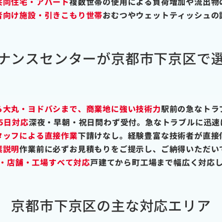
共同住宅・アパート
複数世帯の使用による負荷増加や流出物
者向け施設・引きこもり世帯
おむつやウェットティッシュの
ナンスセンターが京都市下京区で
ら大丸・ヨドバシまで、商業地に強い技術力
駅前の急なトラ
65日対応
深夜・早朝・祝日問わず受付。急なトラブルに迅速
タッフによる直接作業
下請けなし。経験豊富な技術者が直接
業説明
作業前に必ずお見積もりをご提示し、ご納得いただい
・店舗・工場すべて対応
戸建てから町工場まで幅広く対応
京都市下京区の主な対応エリア