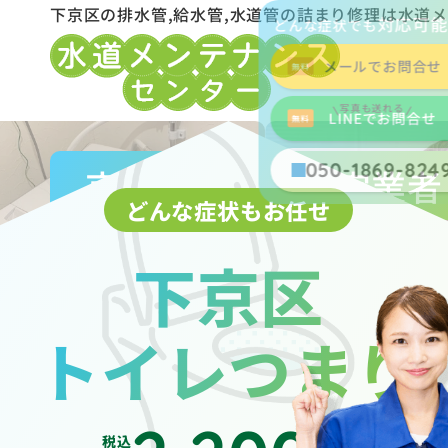
下京区の排水管,給水管,水道管の詰まり修理は水道
対応可
どんな症状でも
メールでお問合せ
写真も送れる
LINEでお問合せ
050-1869-824
京都市水道局指定業者
どんな症状もお任せ
下京区
トイレつまり
税込