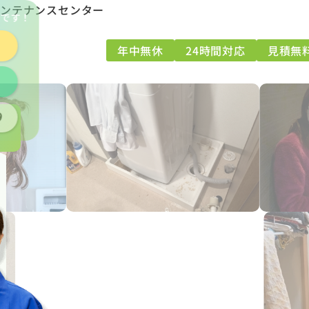
メンテナンスセンター
能
です！
年中無休
24時間対応
見積無
9