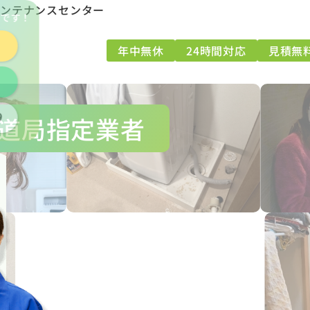
メンテナンスセンター
能
です！
年中無休
24時間対応
見積無
9
道局指定業者