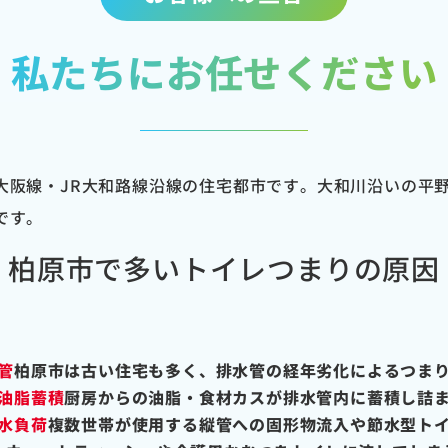
私たちにお任せください
大阪線・JR大和路線沿線の住宅都市です。大和川沿いの平
です。
柏原市で多いトイレつまりの原因
管
柏原市は古い住宅も多く、排水管の経年劣化によるつま
油脂蓄積
厨房からの油脂・食材カスが排水管内に蓄積し詰
水負荷
複数世帯が使用する縦管への固形物流入や節水型ト