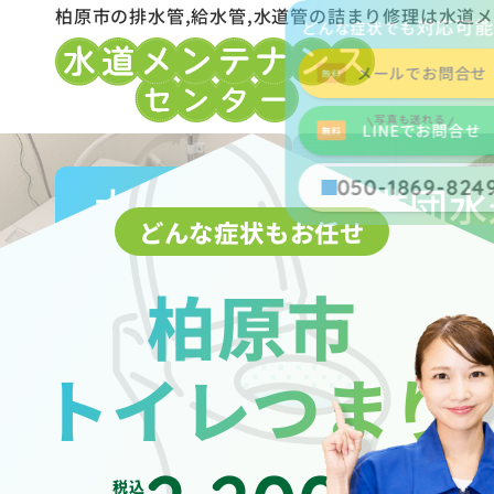
柏原市の排水管,給水管,水道管の詰まり修理は水道
対応可
どんな症状でも
メールでお問合せ
写真も送れる
LINEでお問合せ
050-1869-824
大阪広域水道企業団水
どんな症状もお任せ
柏原市
トイレつまり
税込