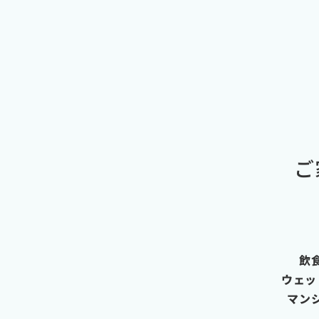
ご
飲
ウェッ
マン