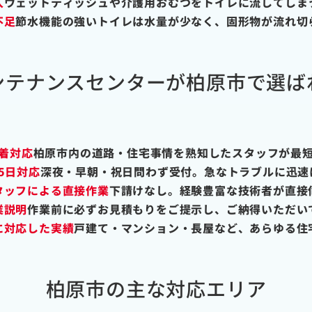
入
ウェットティッシュや介護用おむつをトイレに流してしま
不足
節水機能の強いトイレは水量が少なく、固形物が流れ切
ンテナンスセンターが柏原市で選ば
着対応
柏原市内の道路・住宅事情を熟知したスタッフが最
65日対応
深夜・早朝・祝日問わず受付。急なトラブルに迅速
タッフによる直接作業
下請けなし。経験豊富な技術者が直接
業説明
作業前に必ずお見積もりをご提示し、ご納得いただい
に対応した実績
戸建て・マンション・長屋など、あらゆる住
柏原市の主な対応エリア