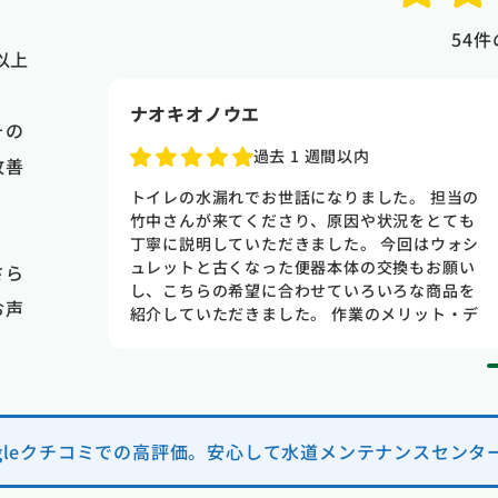
54
件
以上
ナオキオノウエ
その
過去 1 週間以内
改善
古いので
トイレの水漏れでお世話になりました。 担当の
た方が良
竹中さんが来てくださり、原因や状況をとても
たのです
丁寧に説明していただきました。 今回はウォシ
いたのに
ュレットと古くなった便器本体の交換もお願い
さら
た事と全
し、こちらの希望に合わせていろいろな商品を
お声
ネットで
紹介していただきました。 作業のメリット・デ
話の応対
メリットも分かりやすく教えてくださり、焦ら
てくれた
せて契約を迫るようなことも一切なく、終始安
してくれ
心してお任せできました。 料金は数社で相見積
て 納得
もりを取りましたが、一番良心的でサービス内
 丁寧に
容も充実していました。 次回は家の配管清掃も
ogleクチコミでの高評価。安心して水道メンテナンスセンタ
た 本当
お願いしようと思います。 ありがとうございま
水回りの
した！