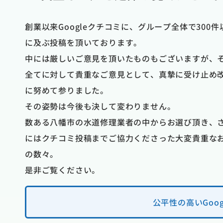
創業以来Googleクチコミに、グループ全体で300件
に及ぶ投稿を頂いております。
杉本佳美
中には厳しいご意見を頂いたものもございますが、
以内
1 か月前
全てに対して貴重なご意見として、真摯に受け止め
遅い時間でした
トイレの水漏れで他社で見てもらい 
に努めて参りました。
とても助かりまし
部品が無いと言う事で 便器を交換し
その姿勢は今後も決して変わりません。
方や使い方のアド
いという事で 見積もりをしてもらっ
た。あっという間
が 大手の会社だったので信用して
数ある八幡市の水道修理業者の中からお選び頂き、
かったです。あり
後日見積もりが届き 内容が言ってい
にはクチコミ投稿までご協力くださった大変貴重な
然違い 納得がいかず 断り 慌てて
調べて こちらで お願いしました 電
の数々。
も親切で すぐに来てもらえました 来
是非ご覧ください。
竹中さんが とても詳しく丁寧に説明
て ウォシュレットも再利用してくれ
でお願いしました 作業してくれた方も
公平性の高いGo
説明してくれて 色々教えてもらいまし
にこちらにお願いして よかったです 