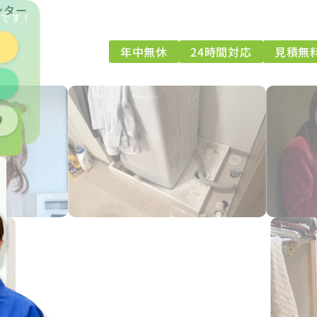
ンター
能
です！
年中無休
24時間対応
見積無
9