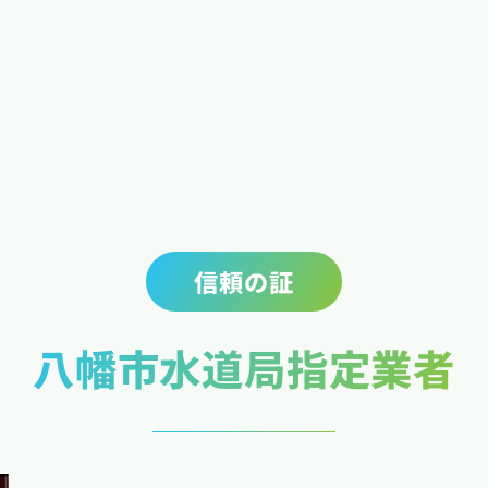
ます 本
信頼の証
八幡市水道局指定業者