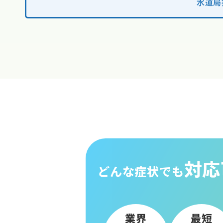
水道局
対応
どんな症状でも
業界
最短