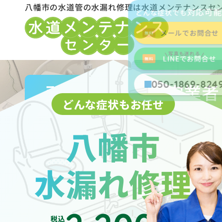
八幡市の水道管の水漏れ修理は水道メンテナンスセ
対応可
どんな症状でも
メールでお問合せ
写真も送れる
LINEでお問合せ
050-1869-824
八幡市水道局指定業者
どんな症状もお任せ
八幡市
水漏れ修理
税込