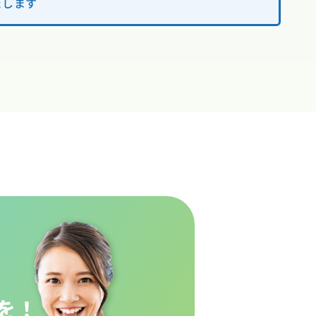
たします
を！