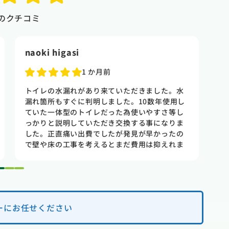
のクチコミ
naoki higasi
T
1 か月前
トイレの水漏れがあり来ていただきました。水
賃
漏れ箇所もすぐに判明しました。10数年使用し
た
ていた一体型のトイレだった為使いやすさ等し
出
っかりと説明していただき交換する事になりま
さ
した。正直痛い出費でしたが発見が早かったの
け
で壁や床の工事を考えるとまだ費用は抑えれま
と
した。今回担当して頂いた竹中さんは人柄も良
見
く説明もわかりやすく丁寧にしていただきまし
業
1
2
3
た。 今回は2階のトイレでしたが、1階のトイレ
も修理が必要になった時はまたお願いしたいと
思いました。
ーにお任せください