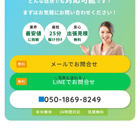
どんな症状でも
です！
まずはお気軽に
お問い合わせください！
業界
最短
安心
最安値
25分
出張見積
に挑戦
駆け付け
無料
メールでお問合せ
写真も送れる
LINEでお問合せ
050-1869-8249
年中無休
24時間対応
見積無料