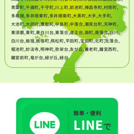
青葉町,千歳町,千守町,川上町,前池町,禅昌寺町,村雨町,
多井畑,多井畑東町,多井畑南町,大黒町,大手,大手町,
大池町,大田町,鷹取町,中島町,中落合,潮見台町,天神町,
東須磨,東町,東白川台,東落合,道正台,南町,南落合,白川,
白川台,板宿,板宿町,飛松町,平田町,宝田町,北町,北落合,
堀池町,妙法寺,明神町,弥栄台,友が丘,養老町,離宮西町,
離宮前町,竜が台,緑が丘,緑台
簡単・便利
LINE
で