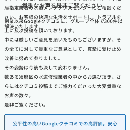
貴重なお声を是非ご覧ください。
局指定業者の水道メンテナンスセンターにご相談くだ
さい。お客様の快適な生活をサポートし、トラブルを
創業以来Googleクチコミに、グループ全体で300件以
解決いたします。
上に及ぶ投稿を頂いております。
中には厳しいご意見を頂いたものもございますが、そ
の全てに対して貴重なご意見として、真摯に受け止め
改善に努めて参りました。
その姿勢は今後も決して変わりません。
数ある須磨区の水道修理業者の中からお選び頂き、さ
らにはクチコミ投稿までご協力くださった大変貴重な
お声の数々。
是非ご覧ください。
公平性の高いGoogleクチコミでの高評価。安心