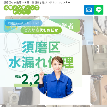
須磨区の水道管の水漏れ修理は水道メンテナンスセンター
お電話・メール・LINE
神戸市水道局指定業者
無料
でお問合せ
どんな症状もお任せ
須磨区
水漏れ修理
2,200
税込
円～