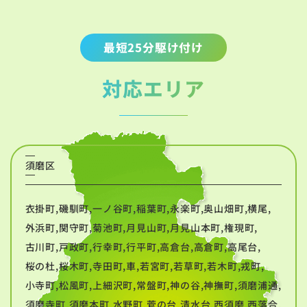
最短25分駆け付け
対応エリア
須磨区
衣掛町,磯馴町,一ノ谷町,稲葉町,永楽町,奥山畑町,横尾,
外浜町,関守町,菊池町,月見山町,月見山本町,権現町,
古川町,戸政町,行幸町,行平町,高倉台,高倉町,高尾台,
桜の杜,桜木町,寺田町,車,若宮町,若草町,若木町,戎町,
小寺町,松風町,上細沢町,常盤町,神の谷,神撫町,須磨浦通,
須磨寺町,須磨本町,水野町,菅の台,清水台,西須磨,西落合,