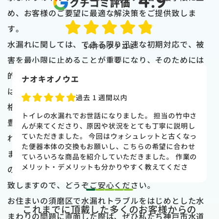
4.9
クチコミ評価
め、お客様のご要望に最適な解決策をご提供致しま
す。
水漏れに関しては、できる限り迅速な初期対応で、被
54
件のクチコミ
害を最小限に止めることが重要になり、そのためには
的確な状況把握と最適なアプローチが必須です。弊社
naoki higasi
は、神戸市水道局指定業者として、高い技術を適正価
1 か月前
格でお届けし、お喜び頂いておりますので、是非経験
トイレの水漏れがあり来ていただきました。水漏れ箇
豊富なスタッフによる高品質なサービスをお選び頂け
所もすぐに判明しました。10数年使用していた一体型
のトイレだった為使いやすさ等しっかりと説明してい
ればと思います。
ただき交換する事になりました。正直痛い出費でした
また、作業の前には、明確な見積もりと修理作業内容
が発見が早かったので壁や床の工事を考えるとまだ費
用は抑えれました。今回担当して頂いた竹中さんは人
の説明を行いますので、ご納得頂いた上で作業を開始
柄も良く説明もわかりやすく丁寧にしていただきまし
致しますので、どうぞご安心ください。
た。 今回は2階のトイレでしたが、1階のトイレも修
1
2
3
4
5
理が必要になった時はまたお願いしたいと思いまし
お住まいの須磨区で水漏れトラブルをはじめとした水
これまでに頂戴した多くのお客様からの
た。
まわりの問題に直面した際は、ぜひ私たち神戸市水道