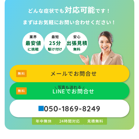
対応可能
どんな症状でも
です！
まずはお気軽に
お問い合わせください！
業界
最短
安心
最安値
25分
出張見積
に挑戦
駆け付け
無料
メールでお問合せ
写真も送れる
LINEでお問合せ
050-1869-8249
年中無休
24時間対応
見積無料