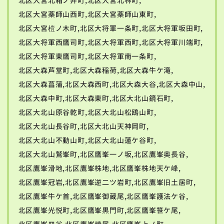
北区大宮薬師山西町,北区大宮薬師山東町,
北区大宮榿ノ木町,北区大将軍一条町,北区大将軍坂田町,
北区大将軍西鷹司町,北区大将軍西町,北区大将軍川端町,
北区大将軍東鷹司町,北区大将軍南一条町,
北区大森芦堂町,北区大森稲荷,北区大森牛ケ滝,
北区大森菖蒲,北区大森西町,北区大森大谷,北区大森中山,
北区大森中町,北区大森東町,北区大北山鏡石町,
北区大北山原谷乾町,北区大北山松鴎山町,
北区大北山長谷町,北区大北山天神岡町,
北区大北山不動山町,北区大北山蓮ケ谷町,
北区大北山鷲峯町,北区鷹峯一ノ坂,北区鷹峯奥長谷,
北区鷹峯滑地,北区鷹峯株地,北区鷹峯株地天ケ峰,
北区鷹峯冠岩,北区鷹峯逆二ツ岩町,北区鷹峯旧土居町,
北区鷹峯牛ケ首,北区鷹峯御蔵尾,北区鷹峯護法ケ谷,
北区鷹峯光悦町,北区鷹峯黒門町,北区鷹峯笹ケ尾,
北区鷹峯皿谷,北区鷹峯焼尾,北区鷹峯上ノ町,