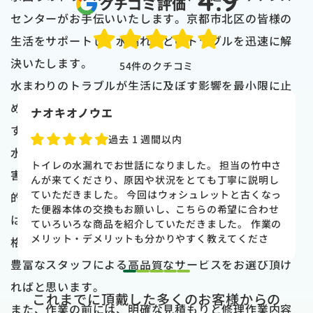
4.9
クチコミ評価
センターがお手伝いいたします。京都市北区の皆様の
生活をサポートし、水漏れなどのトラブルを迅速に解
決いたします。
54
件のクチコミ
水まわりのトラブルが生活に及ぼす影響を最小限に止
め、お客様のご要望に最適な解決策をご提供致しま
naoki higasi
す。
1 か月前
水漏れに関しては、できる限り迅速な初期対応で、被
トイレの水漏れがあり来ていただきました。水漏れ箇
害を最小限に止めることが重要になり、そのためには
所もすぐに判明しました。10数年使用していた一体型
のトイレだった為使いやすさ等しっかりと説明してい
的確な状況把握と最適なアプローチが必須です。弊社
ただき交換する事になりました。正直痛い出費でした
は、京都市水道局指定業者として、高い技術を適正価
が発見が早かったので壁や床の工事を考えるとまだ費
用は抑えれました。今回担当して頂いた竹中さんは人
格でお届けし、お喜び頂いておりますので、是非経験
柄も良く説明もわかりやすく丁寧にしていただきまし
豊富なスタッフによる高品質なサービスをお選び頂け
た。 今回は2階のトイレでしたが、1階のトイレも修
1
2
3
4
5
理が必要になった時はまたお願いしたいと思いまし
ればと思います。
これまでに頂戴した多くのお客様からの
た。
また、作業の前には、明確な見積もりと修理作業内容