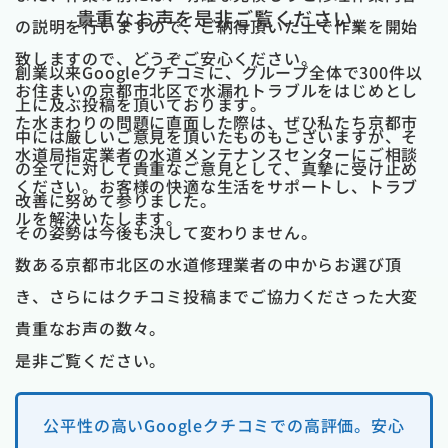
貴重なお声を是非ご覧ください。
の説明を行いますので、ご納得頂いた上で作業を開始
致しますので、どうぞご安心ください。
創業以来Googleクチコミに、グループ全体で300件以
お住まいの京都市北区で水漏れトラブルをはじめとし
上に及ぶ投稿を頂いております。
た水まわりの問題に直面した際は、ぜひ私たち京都市
中には厳しいご意見を頂いたものもございますが、そ
水道局指定業者の水道メンテナンスセンターにご相談
の全てに対して貴重なご意見として、真摯に受け止め
ください。お客様の快適な生活をサポートし、トラブ
改善に努めて参りました。
ルを解決いたします。
その姿勢は今後も決して変わりません。
数ある京都市北区の水道修理業者の中からお選び頂
き、さらにはクチコミ投稿までご協力くださった大変
貴重なお声の数々。
是非ご覧ください。
公平性の高いGoogleクチコミでの高評価。安心