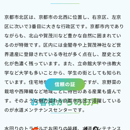
京都市北区は、京都市の北西に位置し、右京区、左京
区に次いで3番目に大きな行政区です。京都市内であり
ながらも、北山や賀茂川など豊かな自然に囲まれてい
るのが特徴です。区内には金閣寺や上賀茂神社など世
界遺産に登録されている寺社が多く点在し、歴史と文
化が色濃く残っています。また、立命館大学や佛教大
学など大学も多いことから、学生の街としても知られ
ています。住宅地を中心とする地域ですが、京野菜の
信頼の証
栽培や西陣織など地域ごとに特色のある産業も盛んで
お客様からのお声
す。そのような魅力溢れる京都市北区で活躍している
のが水道メンテナンスセンターです。
水回りのトラブルでお困りの皆様、水道メンテナンス