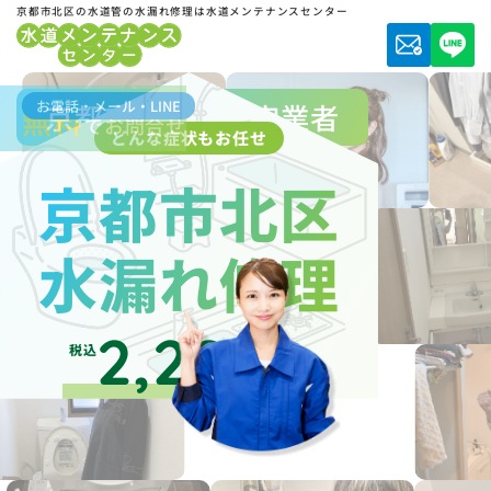
京都市北区の水道管の水漏れ修理は水道メンテナンスセンター
お電話・メール・LINE
京都市水道局指定業者
無料
でお問合せ
どんな症状もお任せ
京都市北区
水漏れ修理
2,200
税込
円～