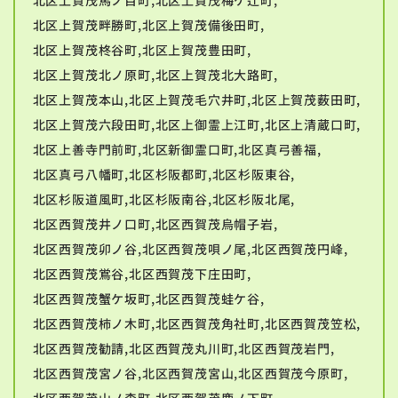
北区上賀茂畔勝町,北区上賀茂備後田町,
北区上賀茂柊谷町,北区上賀茂豊田町,
北区上賀茂北ノ原町,北区上賀茂北大路町,
北区上賀茂本山,北区上賀茂毛穴井町,北区上賀茂薮田町,
北区上賀茂六段田町,北区上御霊上江町,北区上清蔵口町,
北区上善寺門前町,北区新御霊口町,北区真弓善福,
北区真弓八幡町,北区杉阪都町,北区杉阪東谷,
北区杉阪道風町,北区杉阪南谷,北区杉阪北尾,
北区西賀茂井ノ口町,北区西賀茂烏帽子岩,
北区西賀茂卯ノ谷,北区西賀茂唄ノ尾,北区西賀茂円峰,
北区西賀茂鴬谷,北区西賀茂下庄田町,
北区西賀茂蟹ケ坂町,北区西賀茂蛙ケ谷,
北区西賀茂柿ノ木町,北区西賀茂角社町,北区西賀茂笠松,
北区西賀茂勧請,北区西賀茂丸川町,北区西賀茂岩門,
北区西賀茂宮ノ谷,北区西賀茂宮山,北区西賀茂今原町,
北区西賀茂山ノ森町,北区西賀茂鹿ノ下町,