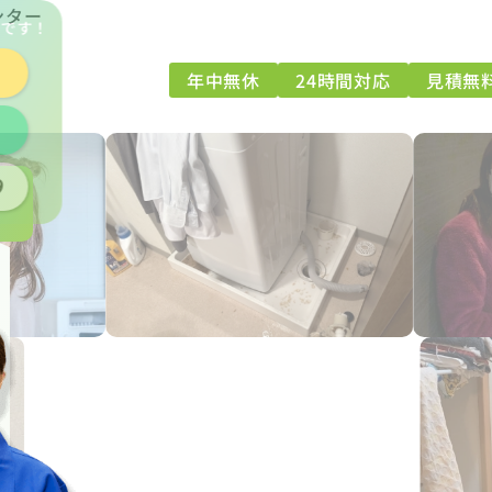
ンター
能
です！
年中無休
24時間対応
見積無
9