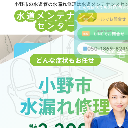
小野市の水道管の水漏れ修理は水道メンテナンスセ
対応可
どんな症状でも
メールでお問合せ
写真も送れる
LINEでお問合せ
050-1869-824
小野市水道局指定業者
どんな症状もお任せ
小野市
水漏れ修理
税込