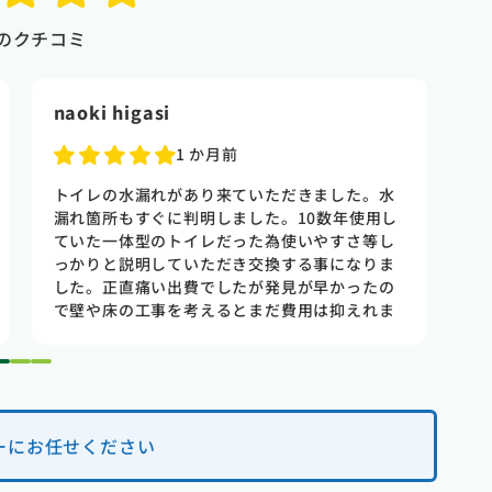
のクチコミ
naoki higasi
T
1 か月前
トイレの水漏れがあり来ていただきました。水
賃
漏れ箇所もすぐに判明しました。10数年使用し
た
ていた一体型のトイレだった為使いやすさ等し
出
っかりと説明していただき交換する事になりま
さ
した。正直痛い出費でしたが発見が早かったの
け
で壁や床の工事を考えるとまだ費用は抑えれま
と
した。今回担当して頂いた竹中さんは人柄も良
見
く説明もわかりやすく丁寧にしていただきまし
業
1
2
3
た。 今回は2階のトイレでしたが、1階のトイレ
も修理が必要になった時はまたお願いしたいと
思いました。
ーにお任せください