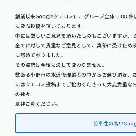
創業以来Googleクチコミに、グループ全体で300件
に及ぶ投稿を頂いております。
杉本佳美
中には厳しいご意見を頂いたものもございますが、
以内
1 か月前
全てに対して貴重なご意見として、真摯に受け止め
遅い時間でした
トイレの水漏れで他社で見てもらい 
に努めて参りました。
とても助かりまし
部品が無いと言う事で 便器を交換し
その姿勢は今後も決して変わりません。
方や使い方のアド
いという事で 見積もりをしてもらっ
た。あっという間
が 大手の会社だったので信用して
数ある小野市の水道修理業者の中からお選び頂き、
かったです。あり
後日見積もりが届き 内容が言ってい
にはクチコミ投稿までご協力くださった大変貴重な
然違い 納得がいかず 断り 慌てて
調べて こちらで お願いしました 電
の数々。
も親切で すぐに来てもらえました 来
是非ご覧ください。
竹中さんが とても詳しく丁寧に説明
て ウォシュレットも再利用してくれ
でお願いしました 作業してくれた方も
公平性の高いGo
説明してくれて 色々教えてもらいまし
にこちらにお願いして よかったです 