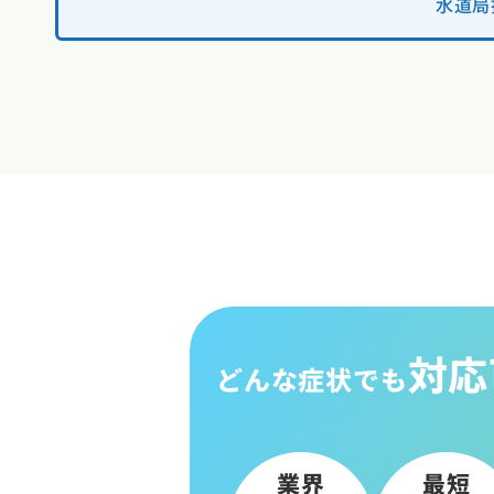
水道局
対応
どんな症状でも
業界
最短