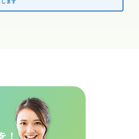
たします
を！