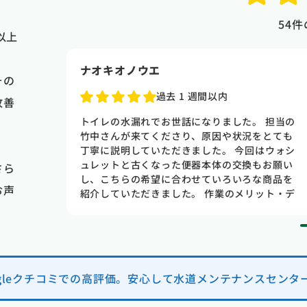
54
件
以上
ナオキオノウエ
その
過去 1 週間以内
改善
古いので
トイレの水漏れでお世話になりました。 担当の
た方が良
竹中さんが来てくださり、原因や状況をとても
たのです
丁寧に説明していただきました。 今回はウォシ
いたのに
ュレットと古くなった便器本体の交換もお願い
さら
た事と全
し、こちらの希望に合わせていろいろな商品を
お声
ネットで
紹介していただきました。 作業のメリット・デ
話の応対
メリットも分かりやすく教えてくださり、焦ら
てくれた
せて契約を迫るようなことも一切なく、終始安
してくれ
心してお任せできました。 料金は数社で相見積
て 納得
もりを取りましたが、一番良心的でサービス内
 丁寧に
容も充実していました。 次回は家の配管清掃も
ogleクチコミでの高評価。安心して水道メンテナンスセンタ
た 本当
お願いしようと思います。 ありがとうございま
水回りの
した！