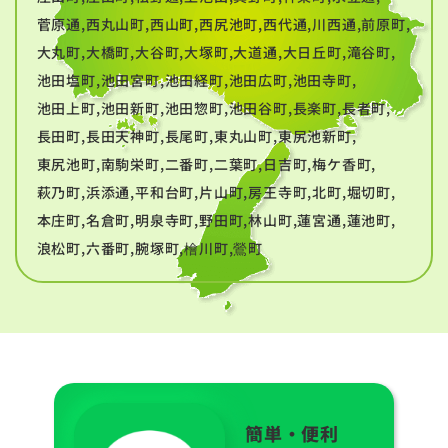
菅原通,西丸山町,西山町,西尻池町,西代通,川西通,前原町,
大丸町,大橋町,大谷町,大塚町,大道通,大日丘町,滝谷町,
池田塩町,池田宮町,池田経町,池田広町,池田寺町,
池田上町,池田新町,池田惣町,池田谷町,長楽町,長者町,
長田町,長田天神町,長尾町,東丸山町,東尻池新町,
東尻池町,南駒栄町,二番町,二葉町,日吉町,梅ケ香町,
萩乃町,浜添通,平和台町,片山町,房王寺町,北町,堀切町,
本庄町,名倉町,明泉寺町,野田町,林山町,蓮宮通,蓮池町,
浪松町,六番町,腕塚町,檜川町,鶯町
簡単・便利