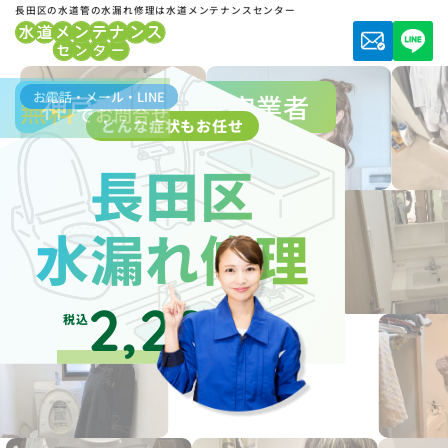
長田区の水道管の水漏れ修理は水道メンテナンスセンター
お電話・メール・LINE
神戸市水道局指定業者
無料
でお問合せ
どんな症状もお任せ
長田区
水漏れ修理
2,200
税込
円～