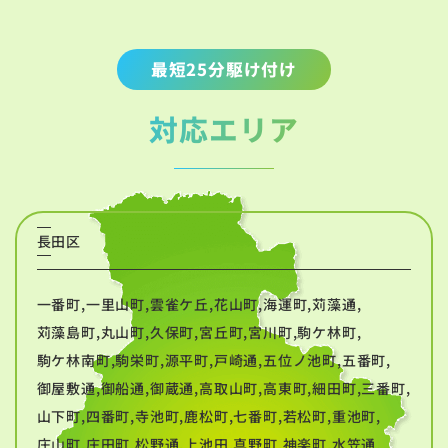
最短25分駆け付け
対応エリア
長田区
一番町,一里山町,雲雀ケ丘,花山町,海運町,苅藻通,
苅藻島町,丸山町,久保町,宮丘町,宮川町,駒ケ林町,
駒ケ林南町,駒栄町,源平町,戸崎通,五位ノ池町,五番町,
御屋敷通,御船通,御蔵通,高取山町,高東町,細田町,三番町,
山下町,四番町,寺池町,鹿松町,七番町,若松町,重池町,
庄山町,庄田町,松野通,上池田,真野町,神楽町,水笠通,