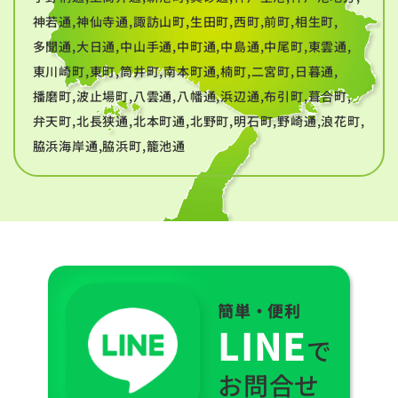
神若通,神仙寺通,諏訪山町,生田町,西町,前町,相生町,
多聞通,大日通,中山手通,中町通,中島通,中尾町,東雲通,
東川崎町,東町,筒井町,南本町通,楠町,二宮町,日暮通,
播磨町,波止場町,八雲通,八幡通,浜辺通,布引町,葺合町,
弁天町,北長狭通,北本町通,北野町,明石町,野崎通,浪花町,
脇浜海岸通,脇浜町,籠池通
簡単・便利
LINE
で
お問合せ