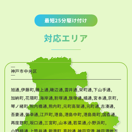
最短25分駆け付け
対応エリア
神戸市中央区
旭通,伊藤町,磯上通,磯辺通,雲井通,栄町通,下山手通,
加納町,花隈町,海岸通,割塚通,旗塚通,橘通,宮本通,京町,
琴ノ緒町,熊内橋通,熊内町,元町高架通,元町通,古湊通,
吾妻通,御幸通,江戸町,港島,港島中町,港島南町,国香通,
再度筋町,坂口通,三宮町,山本通,若菜通,小野浜町,
小野柄通,上筒井通,新港町,真砂通,神戸空港,神戸港地方,