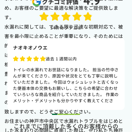
4.9
クチコミ評価
め、お客様のご要望に最適な解決策をご提供致しま
す。
水漏れに関しては、できる限り迅速な初期対応で、被
54
件のクチコミ
害を最小限に止めることが重要になり、そのためには
的確な状況把握と最適なアプローチが必須です。弊社
naoki higasi
は、神戸市水道局指定業者として、高い技術を適正価
1 か月前
格でお届けし、お喜び頂いておりますので、是非経験
トイレの水漏れがあり来ていただきました。水漏れ箇
豊富なスタッフによる高品質なサービスをお選び頂け
所もすぐに判明しました。10数年使用していた一体型
のトイレだった為使いやすさ等しっかりと説明してい
ればと思います。
ただき交換する事になりました。正直痛い出費でした
また、作業の前には、明確な見積もりと修理作業内容
が発見が早かったので壁や床の工事を考えるとまだ費
用は抑えれました。今回担当して頂いた竹中さんは人
の説明を行いますので、ご納得頂いた上で作業を開始
柄も良く説明もわかりやすく丁寧にしていただきまし
致しますので、どうぞご安心ください。
た。 今回は2階のトイレでしたが、1階のトイレも修
1
2
3
4
5
理が必要になった時はまたお願いしたいと思いまし
お住まいの神戸市中央区で水漏れトラブルをはじめと
これまでに頂戴した多くのお客様からの
た。
した水まわりの問題に直面した際は、ぜひ私たち神戸