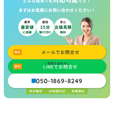
どんな症状でも
です！
まずはお気軽に
お問い合わせください！
業界
最短
安心
最安値
25分
出張見積
に挑戦
駆け付け
無料
メールでお問合せ
写真も送れる
LINEでお問合せ
050-1869-8249
年中無休
24時間対応
見積無料