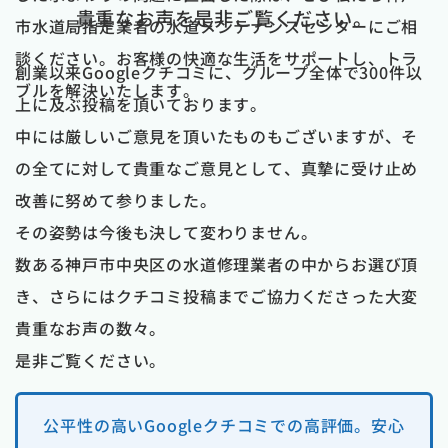
貴重なお声を是非ご覧ください。
市水道局指定業者の水道メンテナンスセンターにご相
談ください。お客様の快適な生活をサポートし、トラ
創業以来Googleクチコミに、グループ全体で300件以
ブルを解決いたします。
上に及ぶ投稿を頂いております。
中には厳しいご意見を頂いたものもございますが、そ
の全てに対して貴重なご意見として、真摯に受け止め
改善に努めて参りました。
その姿勢は今後も決して変わりません。
数ある神戸市中央区の水道修理業者の中からお選び頂
き、さらにはクチコミ投稿までご協力くださった大変
貴重なお声の数々。
是非ご覧ください。
公平性の高いGoogleクチコミでの高評価。安心