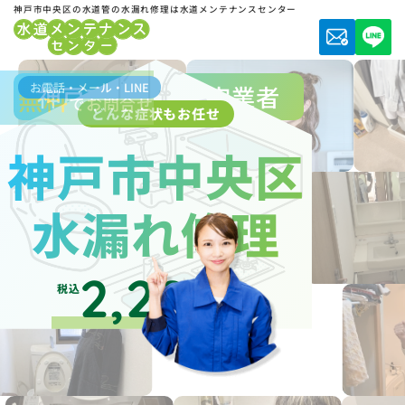
神戸市中央区の水道管の水漏れ修理は水道メンテナンスセンター
お電話・メール・LINE
神戸市水道局指定業者
無料
でお問合せ
どんな症状もお任せ
神戸市中央区
水漏れ修理
2,200
税込
円～