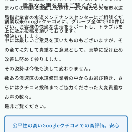
貴重なお声を是非ご覧ください。
まわりの問題に直面した際は、ぜひ私たち大阪市水道
局指定業者の水道メンテナンスセンターにご相談くだ
創業以来Googleクチコミに、グループ全体で300件以
さい。お客様の快適な生活をサポートし、トラブルを
上に及ぶ投稿を頂いております。
解決いたします。
中には厳しいご意見を頂いたものもございますが、そ
の全てに対して貴重なご意見として、真摯に受け止め
改善に努めて参りました。
その姿勢は今後も決して変わりません。
数ある浪速区の水道修理業者の中からお選び頂き、さ
らにはクチコミ投稿までご協力くださった大変貴重な
お声の数々。
是非ご覧ください。
公平性の高いGoogleクチコミでの高評価。安心