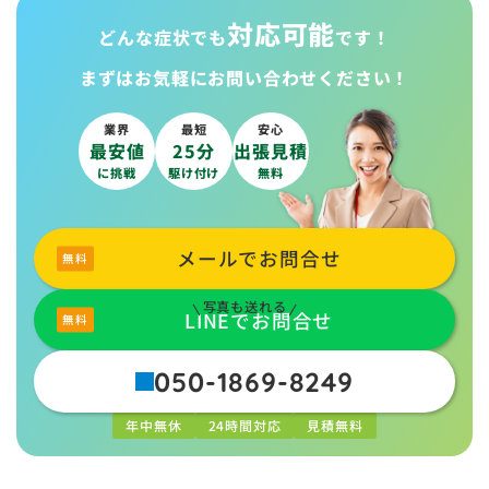
対応可能
どんな症状でも
です！
まずはお気軽に
お問い合わせください！
業界
最短
安心
最安値
25分
出張見積
に挑戦
駆け付け
無料
メールでお問合せ
写真も送れる
LINEでお問合せ
050-1869-8249
年中無休
24時間対応
見積無料