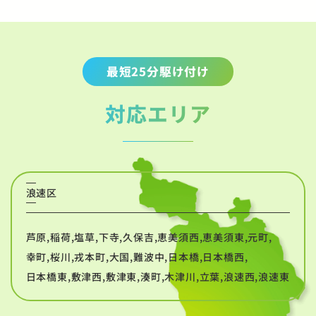
最短25分駆け付け
対応エリア
浪速区
芦原,稲荷,塩草,下寺,久保吉,恵美須西,恵美須東,元町,
幸町,桜川,戎本町,大国,難波中,日本橋,日本橋西,
日本橋東,敷津西,敷津東,湊町,木津川,立葉,浪速西,浪速東