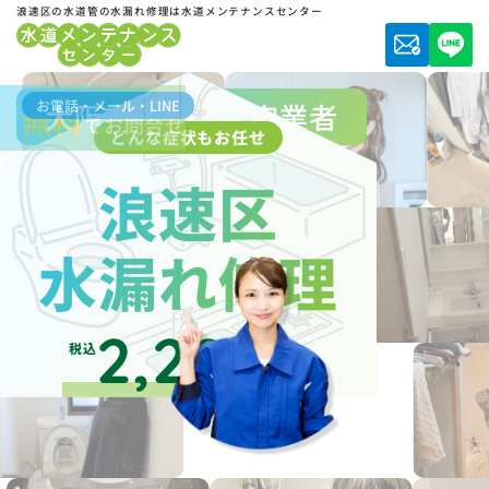
浪速区の水道管の水漏れ修理は水道メンテナンスセンター
お電話・メール・LINE
大阪市水道局指定業者
無料
でお問合せ
どんな症状もお任せ
浪速区
水漏れ修理
2,200
税込
円～