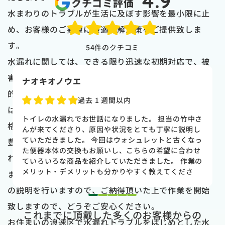
4.9
クチコミ評価
水まわりのトラブルが生活に及ぼす影響を最小限に止
め、お客様のご要望に最適な解決策をご提供致しま
す。
54
件のクチコミ
水漏れに関しては、できる限り迅速な初期対応で、被
害を最小限に止めることが重要になり、そのためには
naoki higasi
的確な状況把握と最適なアプローチが必須です。弊社
1 か月前
は、大阪市水道局指定業者として、高い技術を適正価
トイレの水漏れがあり来ていただきました。水漏れ箇
格でお届けし、お喜び頂いておりますので、是非経験
所もすぐに判明しました。10数年使用していた一体型
のトイレだった為使いやすさ等しっかりと説明してい
豊富なスタッフによる高品質なサービスをお選び頂け
ただき交換する事になりました。正直痛い出費でした
ればと思います。
が発見が早かったので壁や床の工事を考えるとまだ費
用は抑えれました。今回担当して頂いた竹中さんは人
また、作業の前には、明確な見積もりと修理作業内容
柄も良く説明もわかりやすく丁寧にしていただきまし
の説明を行いますので、ご納得頂いた上で作業を開始
た。 今回は2階のトイレでしたが、1階のトイレも修
1
2
3
4
5
理が必要になった時はまたお願いしたいと思いまし
致しますので、どうぞご安心ください。
これまでに頂戴した多くのお客様からの
た。
お住まいの浪速区で水漏れトラブルをはじめとした水