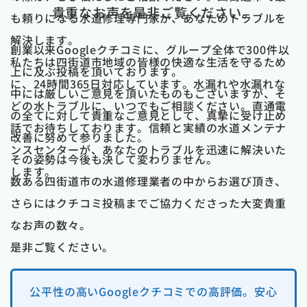
貴重なお声を是非ご覧ください。
も頼りになる水道修理専門家が、あなたのトラブルを
解決します。
創業以来Googleクチコミに、グループ全体で300件以
私たちは四街道市地域の皆様の快適な生活を守るため
上に及ぶ投稿を頂いております。
に、24時間365日対応しています。水漏れや水漏れな
中には厳しいご意見を頂いたものもございますが、そ
どの水トラブルに、いつでもご相談ください。直通電
の全てに対して貴重なご意見として、真摯に受け止め
話でお待ちしております。信頼と実績の水道メンテナ
改善に努めて参りました。
ンスセンターが、あなたのトラブルを迅速に解決いた
その姿勢は今後も決して変わりません。
します。
数ある四街道市の水道修理業者の中からお選び頂き、
さらにはクチコミ投稿までご協力くださった大変貴重
なお声の数々。
是非ご覧ください。
公平性の高いGoogleクチコミでの高評価。安心