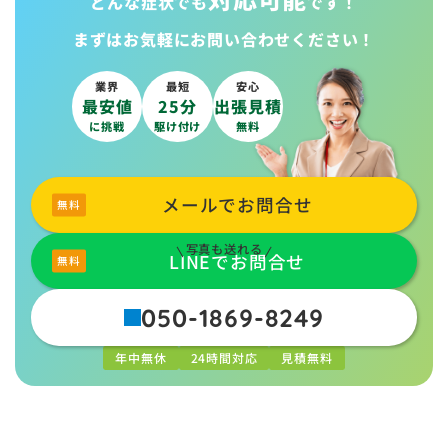
どんな症状でも
です！
まずはお気軽に
お問い合わせください！
業界
最短
安心
最安値
25分
出張見積
に挑戦
駆け付け
無料
メールでお問合せ
写真も送れる
LINEでお問合せ
050-1869-8249
年中無休
24時間対応
見積無料