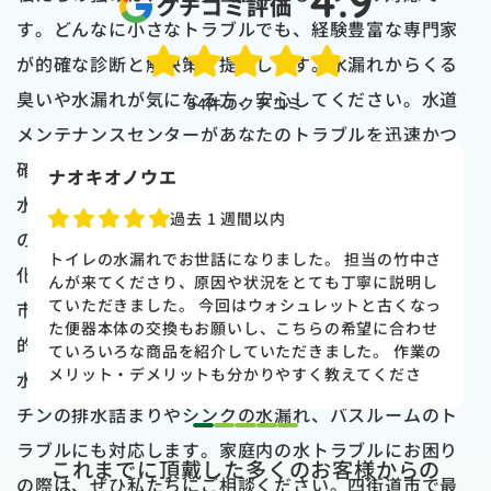
4.9
クチコミ評価
す。どんなに小さなトラブルでも、経験豊富な専門家
が的確な診断と解決策を提供します。水漏れからくる
臭いや水漏れが気になる方、安心してください。水道
54
件のクチコミ
メンテナンスセンターがあなたのトラブルを迅速かつ
確実に解決します。
naoki higasi
水漏れは、使用しているうちに避けられないトラブル
1 か月前
の一つです。紙くずや異物の詰まり、古いパイプの劣
トイレの水漏れがあり来ていただきました。水漏れ箇
化などが原因となることがあります。私たちは四街道
所もすぐに判明しました。10数年使用していた一体型
のトイレだった為使いやすさ等しっかりと説明してい
市地域の皆様に、トラブルの根本原因を見極め、長期
ただき交換する事になりました。正直痛い出費でした
的な解決策を提供します。
が発見が早かったので壁や床の工事を考えるとまだ費
用は抑えれました。今回担当して頂いた竹中さんは人
水道メンテナンスセンターは水漏れだけでなく、キッ
柄も良く説明もわかりやすく丁寧にしていただきまし
チンの排水詰まりやシンクの水漏れ、バスルームのト
た。 今回は2階のトイレでしたが、1階のトイレも修
1
2
3
4
5
理が必要になった時はまたお願いしたいと思いまし
ラブルにも対応します。家庭内の水トラブルにお困り
これまでに頂戴した多くのお客様からの
た。
の際は、ぜひ私たちにご相談ください。四街道市で最