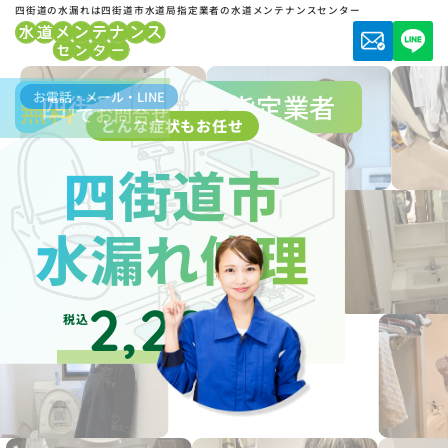
四街道の水漏れは四街道市水道局指定業者の水道メンテナンスセンター
お電話・メール・LINE
四街道市水道局指定業者
無料
でお問合せ
どんな症状もお任せ
四街道市
水漏れ修理
2,200
税込
円～