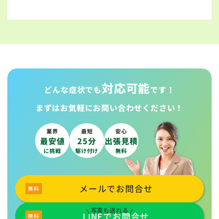
対応可能
どんな症状でも
です！
まずはお気軽に
お問い合わせください！
業界
最短
安心
最安値
25分
出張見積
に挑戦
駆け付け
無料
メールでお問合せ
写真も送れる
LINEでお問合せ