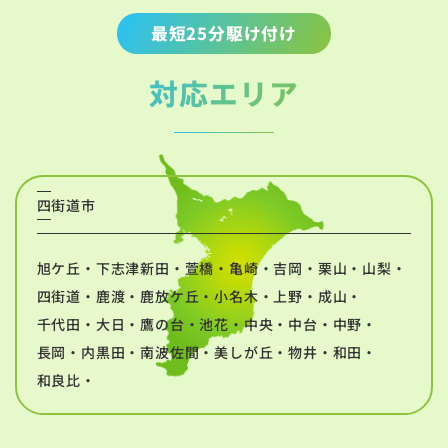
最短25分駆け付け
対応エリア
四街道市
旭ケ丘・下志津新田・萱橋・亀崎・吉岡・栗山・山梨・
四街道・鹿渡・鹿放ケ丘・小名木・上野・成山・
千代田・大日・鷹の台・池花・中央・中台・中野・
長岡・内黒田・南波佐間・美しが丘・物井・和田・
和良比・