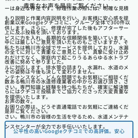
貴重なお声を是非ご覧ください。
ーは身近な存在です。修理作業の際には、明確な見積
もり説明と作業内容説明を行い、お客様に安心感を提
創業以来Googleクチコミに、グループ全体で300件以
供します。さらに、修理が完了した後もアフターサー
上に及ぶ投稿を頂いております。
ビスに力を入れ、長期的な信頼関係を築いています。
中には厳しいご意見を頂いたものもございますが、そ
私たちは鴨川市全域でサービスを提供しており、水漏
の全てに対して貴重なご意見として、真摯に受け止め
れだけでなく、家庭内で起こりうるあらゆる水トラブ
改善に努めて参りました。
ルに対応します。排水管の詰まり、水漏れ、水道のメ
その姿勢は今後も決して変わりません。
ンテナンスなど、どんな問題でもお気軽にご相談くだ
数ある鴨川市の水道修理業者の中からお選び頂き、さ
さい。専門知識と経験を持つ私たちが、確実に解決策
らにはクチコミ投稿までご協力くださった大変貴重な
を提供いたします。
お声の数々。
お困りの際は、どうぞ直通電話でお気軽にご連絡くだ
是非ご覧ください。
さい。鴨川市の皆様の生活を守るため、水道メンテナ
ンスセンターが全力でお手伝いいたします。
公平性の高いGoogleクチコミでの高評価。安心