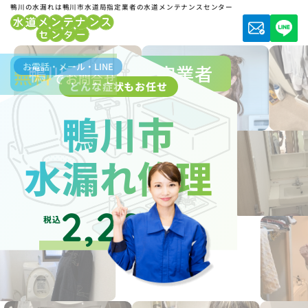
鴨川の水漏れは鴨川市水道局指定業者の水道メンテナンスセンター
お電話・メール・LINE
鴨川市水道局指定業者
無料
でお問合せ
どんな症状もお任せ
鴨川市
水漏れ修理
2,200
税込
円～