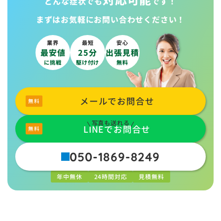
どんな症状でも
です！
まずはお気軽に
お問い合わせください！
業界
最短
安心
最安値
25分
出張見積
に挑戦
駆け付け
無料
メールでお問合せ
写真も送れる
LINEでお問合せ
050-1869-8249
年中無休
24時間対応
見積無料