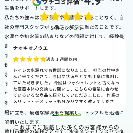
4.9
クチコミ評価
生活をサポートします。
私たちの強みは、下請けや孫請けに頼ることなく、自
社の専門スタッフがトラブル解決に当たることです。
54
件のクチコミ
水漏れや排水管の詰まりなどの問題に対して、経験豊
富なプロフェッショナルが迅速かつ丁寧に対応しま
naoki higasi
す。そのため、信頼性の高いサービスを提供できる自
1 か月前
信があります。
トイレの水漏れがあり来ていただきました。水漏れ箇
水漏れは、日常生活でよく起こるトラブルの一つで
所もすぐに判明しました。10数年使用していた一体型
のトイレだった為使いやすさ等しっかりと説明してい
す。髪の毛や紙くず、異物などが原因となり、水の流
ただき交換する事になりました。正直痛い出費でした
れが滞ることがあります。私たちはこれまでの実績を
が発見が早かったので壁や床の工事を考えるとまだ費
用は抑えれました。今回担当して頂いた竹中さんは人
基に、様々なケースに対応してきました。お客様の立
柄も良く説明もわかりやすく丁寧にしていただきまし
場に立ち、最適な解決策を提案し、トラブルを迅速に
た。 今回は2階のトイレでしたが、1階のトイレも修
1
2
3
4
5
理が必要になった時はまたお願いしたいと思いまし
解消いたします。
これまでに頂戴した多くのお客様からの
た。
鴨川市地域の皆様にとって、水道メンテナンスセンタ