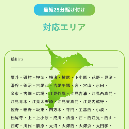
最短25分駆け付け
対応エリア
鴨川市
粟斗・磯村・押切・横渚・横尾・下小原・花房・貝渚・
滑谷・釜沼・吉尾西・吉尾平塚・宮・宮山・京田・
金束・古畑・広場・江見外堀・江見吉浦・江見西真門・
江見青木・江見太夫崎・江見東真門・江見内遠野・
佐野・細野・坂東・四方木・寺門・主基西・小湊・
松尾寺・上・上小原・成川・清澄・西・西江見・西山・
西町・川代・前原・太海・太海西・太海浜・太田学・