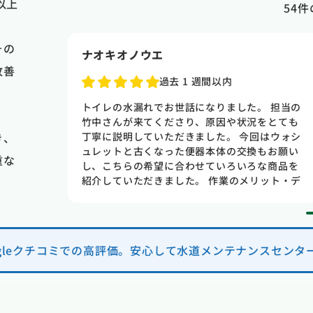
以上
54
件
その
ナオキオノウエ
改善
過去 1 週間以内
古いので
トイレの水漏れでお世話になりました。 担当の
た方が良
竹中さんが来てくださり、原因や状況をとても
き、
たのです
丁寧に説明していただきました。 今回はウォシ
いたのに
ュレットと古くなった便器本体の交換もお願い
重な
た事と全
し、こちらの希望に合わせていろいろな商品を
ネットで
紹介していただきました。 作業のメリット・デ
話の応対
メリットも分かりやすく教えてくださり、焦ら
てくれた
せて契約を迫るようなことも一切なく、終始安
してくれ
心してお任せできました。 料金は数社で相見積
て 納得
もりを取りましたが、一番良心的でサービス内
ogleクチコミでの高評価。安心して水道メンテナンスセンタ
 丁寧に
容も充実していました。 次回は家の配管清掃も
た 本当
お願いしようと思います。 ありがとうございま
水回りの
した！
ます 本