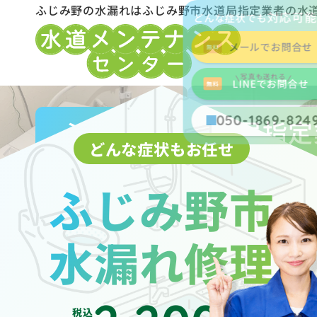
ふじみ野の水漏れはふじみ野市水道局指定業者の水
対応可
どんな症状でも
メールでお問合せ
写真も送れる
LINEでお問合せ
050-1869-824
ふじみ野市水道局指定
どんな症状もお任せ
ふじみ野市
水漏れ修理
税込