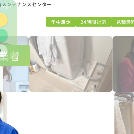
道メンテナンスセンター
能
です！
年中無休
24時間対応
見積無
9
業者