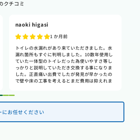
のクチコミ
naoki higasi
T
1 か月前
トイレの水漏れがあり来ていただきました。水
賃
漏れ箇所もすぐに判明しました。10数年使用し
た
ていた一体型のトイレだった為使いやすさ等し
出
っかりと説明していただき交換する事になりま
さ
した。正直痛い出費でしたが発見が早かったの
け
で壁や床の工事を考えるとまだ費用は抑えれま
と
した。今回担当して頂いた竹中さんは人柄も良
見
く説明もわかりやすく丁寧にしていただきまし
業
1
2
3
た。 今回は2階のトイレでしたが、1階のトイレ
も修理が必要になった時はまたお願いしたいと
ーにお任せください
思いました。