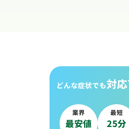
対応
どんな症状でも
業界
最短
最安値
25分