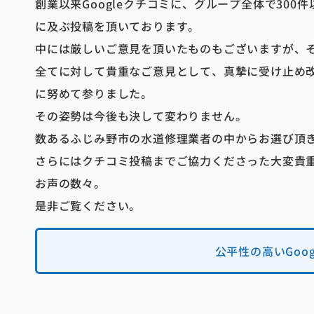
創業以来Googleクチコミに、グループ全体で300件
に及ぶ投稿を頂いております。
中には厳しいご意見を頂いたものもございますが、
杉本佳美
全てに対して貴重なご意見として、真摯に受け止め
以内
1 か月前
に努めて参りました。
遅い時間でした
トイレの水漏れで他社で見てもらい 
その姿勢は今後も決して変わりません。
とても助かりまし
部品が無いと言う事で 便器を交換し
数あるふじみ野市の水道修理業者の中からお選び頂
方や使い方のアド
いという事で 見積もりをしてもらっ
た。あっという間
が 大手の会社だったので信用して
さらにはクチコミ投稿までご協力くださった大変貴
かったです。あり
後日見積もりが届き 内容が言ってい
然違い 納得がいかず 断り 慌てて
お声の数々。
調べて こちらで お願いしました 電
是非ご覧ください。
も親切で すぐに来てもらえました 来
竹中さんが とても詳しく丁寧に説明
て ウォシュレットも再利用してくれ
公平性の高いGo
でお願いしました 作業してくれた方も
説明してくれて 色々教えてもらいまし
にこちらにお願いして よかったです 
事は全て こちらにお願いしようと思い
当にありがとうございました