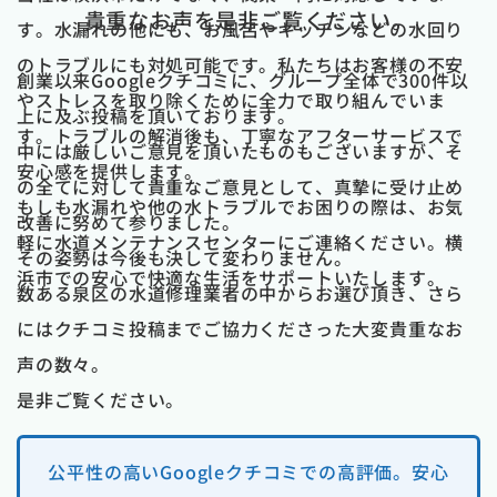
貴重なお声を是非ご覧ください。
す。水漏れの他にも、お風呂やキッチンなどの水回り
のトラブルにも対処可能です。私たちはお客様の不安
創業以来Googleクチコミに、グループ全体で300件以
やストレスを取り除くために全力で取り組んでいま
上に及ぶ投稿を頂いております。
す。トラブルの解消後も、丁寧なアフターサービスで
中には厳しいご意見を頂いたものもございますが、そ
安心感を提供します。
の全てに対して貴重なご意見として、真摯に受け止め
もしも水漏れや他の水トラブルでお困りの際は、お気
改善に努めて参りました。
軽に水道メンテナンスセンターにご連絡ください。横
その姿勢は今後も決して変わりません。
浜市での安心で快適な生活をサポートいたします。
数ある泉区の水道修理業者の中からお選び頂き、さら
にはクチコミ投稿までご協力くださった大変貴重なお
声の数々。
是非ご覧ください。
公平性の高いGoogleクチコミでの高評価。安心