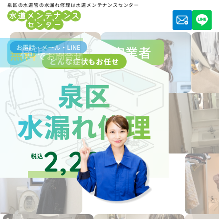
泉区の水道管の水漏れ修理は水道メンテナンスセンター
お電話・メール・LINE
横浜市水道局指定業者
無料
でお問合せ
どんな症状もお任せ
泉区
水漏れ修理
2,200
税込
円～