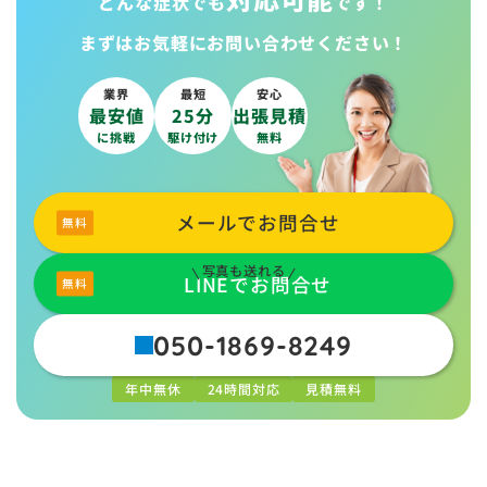
どんな症状でも
です！
まずはお気軽に
お問い合わせください！
業界
最短
安心
最安値
25分
出張見積
に挑戦
駆け付け
無料
メールでお問合せ
写真も送れる
LINEでお問合せ
050-1869-8249
年中無休
24時間対応
見積無料