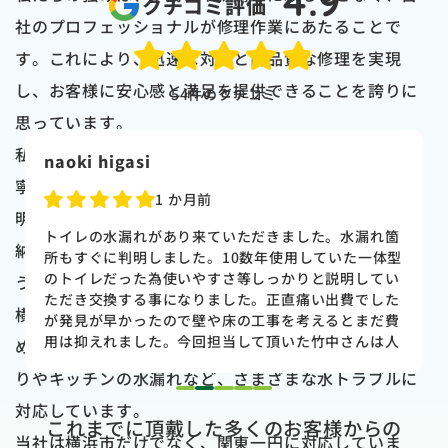
4.9
クチコミ評価
社のプロフェッショナルが修理作業にあたることで
す。これにより、迅速な対応と高品質な修理を実現
し、お客様に安心感と満足を提供できることを誇りに
54
件のクチコミ
思っています。
私たちはただ修理するだけでなく、お客様に対して丁
naoki higasi
寧なサービスを提供することにも力を入れています。
1 か月前
明確な見積もり説明と作業内容説明により、お客様に
トイレの水漏れがあり来ていただきました。水漏れ箇
納得感と信頼感をもって修理を依頼していただけるよ
所もすぐに判明しました。10数年使用していた一体型
のトイレだった為使いやすさ等しっかりと説明してい
う心がけています。
ただき交換する事になりました。正直痛い出費でした
横浜市一帯にお住まいの方々からの信頼に応えるた
が発見が早かったので壁や床の工事を考えるとまだ費
用は抑えれました。今回担当して頂いた竹中さんは人
め、私たちは水漏れだけでなく、お風呂の排水溝詰ま
柄も良く説明もわかりやすく丁寧にしていただきまし
りやキッチンの水漏れなど、さまざまな水トラブルに
た。 今回は2階のトイレでしたが、1階のトイレも修
1
2
3
4
5
理が必要になった時はまたお願いしたいと思いまし
対応しています。
これまでに頂戴した多くのお客様からの
た。
当社は横浜市だけでなく、関東一円に対応していま