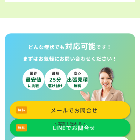
対応可能
どんな症状でも
です！
まずはお気軽に
お問い合わせください！
業界
最短
安心
最安値
25分
出張見積
に挑戦
駆け付け
無料
メールでお問合せ
写真も送れる
LINEでお問合せ