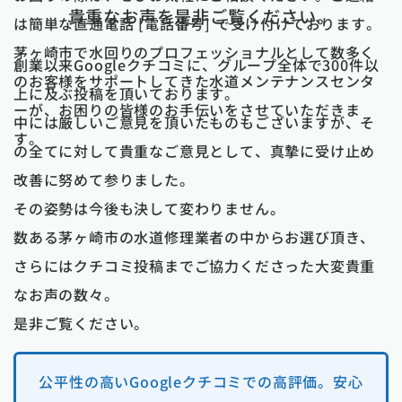
貴重なお声を是非ご覧ください。
は簡単な直通電話 [電話番号] で受け付けております。
茅ヶ崎市で水回りのプロフェッショナルとして数多く
創業以来Googleクチコミに、グループ全体で300件以
のお客様をサポートしてきた水道メンテナンスセンタ
上に及ぶ投稿を頂いております。
ーが、お困りの皆様のお手伝いをさせていただきま
中には厳しいご意見を頂いたものもございますが、そ
す。
の全てに対して貴重なご意見として、真摯に受け止め
改善に努めて参りました。
その姿勢は今後も決して変わりません。
数ある茅ヶ崎市の水道修理業者の中からお選び頂き、
さらにはクチコミ投稿までご協力くださった大変貴重
なお声の数々。
是非ご覧ください。
公平性の高いGoogleクチコミでの高評価。安心