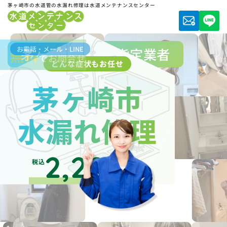
茅ヶ崎市の水道管の水漏れ修理は水道メンテナンスセンター
お電話・メール・LINE
茅ヶ崎市水道局指定業者
無料
でお問合せ
どんな症状もお任せ
茅ヶ崎市
水漏れ修理
2,200
税込
円～