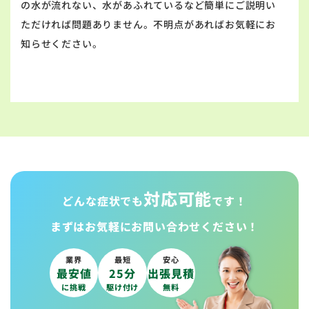
の水が流れない、水があふれているなど簡単にご説明い
ただければ問題ありません。不明点があればお気軽にお
知らせください。
対応可能
どんな症状でも
です！
まずはお気軽に
お問い合わせください！
業界
最短
安心
最安値
25分
出張見積
に挑戦
駆け付け
無料