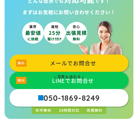
どんな症状でも
です！
まずはお気軽に
お問い合わせください！
業界
最短
安心
最安値
25分
出張見積
に挑戦
駆け付け
無料
メールでお問合せ
写真も送れる
LINEでお問合せ
050-1869-8249
年中無休
24時間対応
見積無料