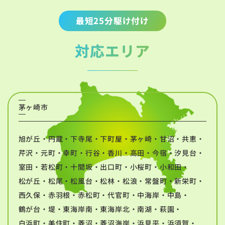
最短25分駆け付け
対応エリア
茅ヶ崎市
旭が丘・円蔵・下寺尾・下町屋・茅ヶ崎・甘沼・共恵・
芹沢・元町・幸町・行谷・香川・高田・今宿・汐見台・
室田・若松町・十間坂・出口町・小桜町・小和田・
松が丘・松尾・松風台・松林・松浪・常盤町・新栄町・
西久保・赤羽根・赤松町・代官町・中海岸・中島・
鶴が台・堤・東海岸南・東海岸北・南湖・萩園・
白浜町・美住町・菱沼・菱沼海岸・浜見平・浜須賀・