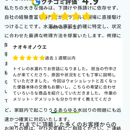
4.9
クチコミ評価
私たちの大きな強みは、下請けや孫請けに依存せず、
自社の経験豊富な専門家がトラブルの現場に直接駆け
つけることです。水漏れの原因を的確に特定し、状況
54
件のクチコミ
に合わせた最適な修理方法を提案いたします。修理に
関する見積もりも分かりやすく説明し、作業内容も丁
naoki higasi
寧にご説明いたしますので、安心してご依頼いただけ
1 か月前
ます。
トイレの水漏れがあり来ていただきました。水漏れ箇
私たちのサポートは修理完了後も続きます。ていねい
所もすぐに判明しました。10数年使用していた一体型
のトイレだった為使いやすさ等しっかりと説明してい
なアフターサービスを通じて、お客様のご満足を維持
ただき交換する事になりました。正直痛い出費でした
いたします。さらに、私たちは茅ヶ崎市全域に対応し
が発見が早かったので壁や床の工事を考えるとまだ費
用は抑えれました。今回担当して頂いた竹中さんは人
ています。水漏れだけでなく、お風呂やキッチンな
柄も良く説明もわかりやすく丁寧にしていただきまし
ど、家庭内で起こりうるあらゆる水回りの問題にも迅
た。 今回は2階のトイレでしたが、1階のトイレも修
1
2
3
4
5
理が必要になった時はまたお願いしたいと思いまし
速かつ確実に対応いたします。
これまでに頂戴した多くのお客様からの
た。
お困りの際は、ぜひお気軽にご相談ください。ご連絡