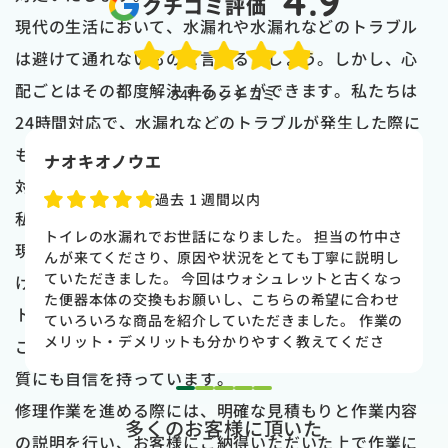
4.9
クチコミ評価
現代の生活において、水漏れや水漏れなどのトラブル
は避けて通れないものと言えるでしょう。しかし、心
配ごとはその都度解決することができます。私たちは
54
件のクチコミ
24時間対応で、水漏れなどのトラブルが発生した際に
も迅速に駆けつけ、専門知識と豊富な経験を活かして
naoki higasi
対処いたします。
1 か月前
私たちの特徴の一つは、自社のプロフェッショナルが
トイレの水漏れがあり来ていただきました。水漏れ箇
現地に赴いて修理作業を行うことです。私たちは下請
所もすぐに判明しました。10数年使用していた一体型
のトイレだった為使いやすさ等しっかりと説明してい
けや孫請けに仕事を委託することなく、自社担当者が
ただき交換する事になりました。正直痛い出費でした
トラブルの解決に当たります。これにより、お客様の
が発見が早かったので壁や床の工事を考えるとまだ費
用は抑えれました。今回担当して頂いた竹中さんは人
ご要望に直接応えることができるだけでなく、作業の
柄も良く説明もわかりやすく丁寧にしていただきまし
質にも自信を持っています。
た。 今回は2階のトイレでしたが、1階のトイレも修
1
2
3
4
5
理が必要になった時はまたお願いしたいと思いまし
修理作業を進める際には、明確な見積もりと作業内容
多くのお客様に頂いた
た。
の説明を行い、お客様にご納得いただいた上で作業に