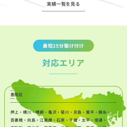
実績一覧を見る
最短25分駆け付け
対応エリア
墨田区
押上・横川・横網・亀沢・菊川・京島・業平・錦糸・
吾妻橋・向島・江東橋・石原・千歳・太平・堤通・