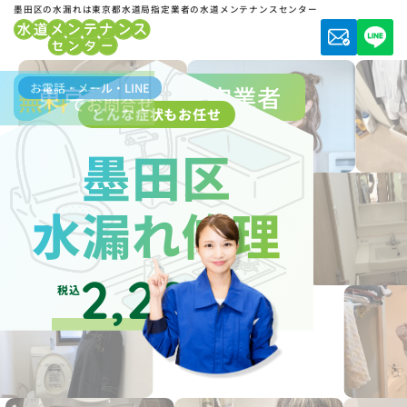
墨田区の水漏れは東京都水道局指定業者の水道メンテナンスセンター
お電話・メール・LINE
東京都水道局指定業者
無料
でお問合せ
どんな症状もお任せ
墨田区
水漏れ修理
2,200
税込
円～