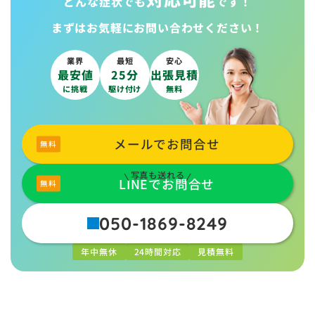
どんな症状でも
です！
まずはお気軽に
お問い合わせください！
業界
最短
安心
最安値
25分
出張見積
に挑戦
駆け付け
無料
メールでお問合せ
写真も送れる
LINEでお問合せ
050-1869-8249
年中無休
24時間対応
見積無料