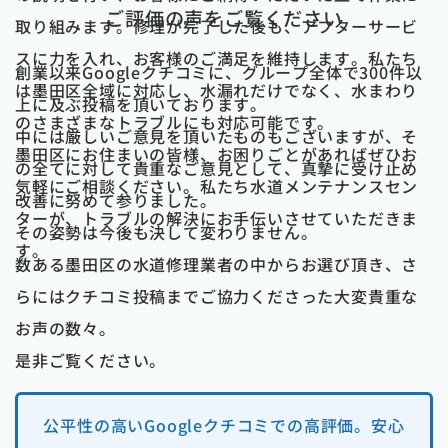
ご評価の声をご覧ください
取り組みます。修理が完了した後も、アフターサービ
スに力を入れ、お客様のご満足を維持します。私たち
創業以来Googleクチコミに、グループ全体で300件以
は墨田区全域に対応し、水漏れだけでなく、水まわり
上に及ぶ投稿を頂いております。
のさまざまなトラブルにも対応可能です。
中には厳しいご意見を頂いたものもございますが、そ
墨田区にお住まいの皆様、お困りごとがあればぜひお
の全てに対して貴重なご意見として、真摯に受け止め
気軽にご相談ください。私たち水道メンテナンスセン
改善に努めて参りました。
ターが、トラブルの解決にお手伝いさせていただきま
その姿勢は今後も決して変わりません。
す。
数ある墨田区の水道修理業者の中からお選び頂き、さ
らにはクチコミ投稿までご協力くださった大変貴重な
お声の数々。
是非ご覧ください。
公平性の高いGoogleクチコミでの高評価。安心