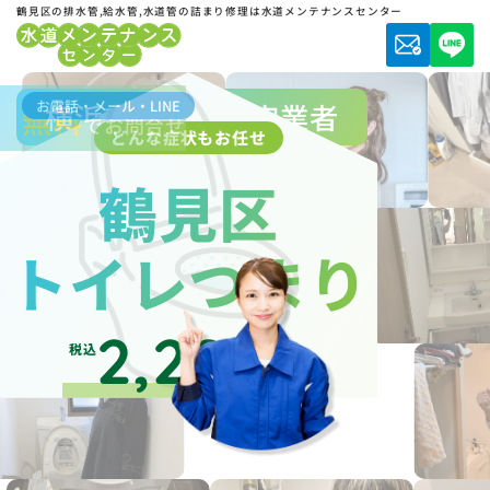
鶴見区の排水管,給水管,水道管の詰まり修理は水道メンテナンスセンター
お電話・メール・LINE
横浜市水道局指定業者
無料
でお問合せ
どんな症状もお任せ
鶴見区
トイレつまり
2,200
税込
円～