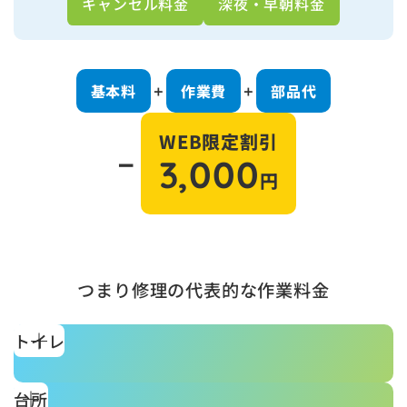
キャンセル料金
深夜・早朝料金
基本料
作業費
部品代
＋
＋
WEB限定割引
－
3,000
円
つまり修理の代表的な作業料金
トイレ
台所