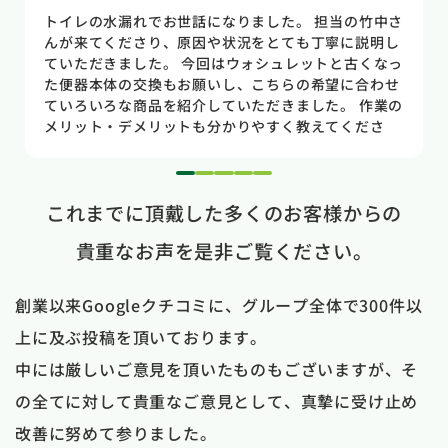
トイレの水漏れがあり来ていただきました。水漏れ箇
所もすぐに判明しました。10数年使用していた一体型
のトイレだった為使いやすさ等しっかりと説明してい
ただき交換する事になりました。正直痛い出費でした
が発見が早かったので壁や床の工事を考えるとまだ費
用は抑えれました。今回担当して頂いた竹中さんは人
柄も良く説明もわかりやすく丁寧にしていただきまし
た。 今回は2階のトイレでしたが、1階のトイレも修
1
2
3
4
5
理が必要になった時はまたお願いしたいと思いまし
これまでに頂戴した多くのお客様からの
た。
貴重なお声を是非ご覧ください。
創業以来Googleクチコミに、グループ全体で300件以
上に及ぶ投稿を頂いております。
中には厳しいご意見を頂いたものもございますが、そ
の全てに対して貴重なご意見として、真摯に受け止め
改善に努めて参りました。