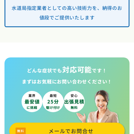
水道局指定業者としての高い技術力を、納得のお
値段でご提供いたします
対応可能
どんな症状でも
です！
まずはお気軽に
お問い合わせください！
業界
最短
安心
最安値
25分
出張見積
に挑戦
駆け付け
無料
メールでお問合せ