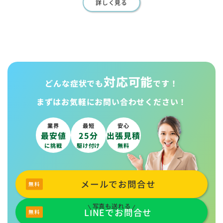
詳しく見る
対応可能
どんな症状でも
です！
まずはお気軽に
お問い合わせください！
業界
最短
安心
最安値
25分
出張見積
に挑戦
駆け付け
無料
メールでお問合せ
写真も送れる
LINEでお問合せ