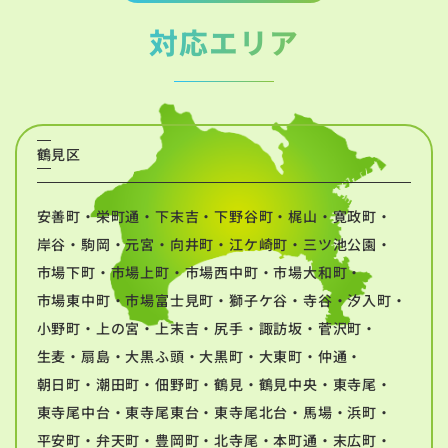
対応エリア
鶴見区
安善町・栄町通・下末吉・下野谷町・梶山・寛政町・
岸谷・駒岡・元宮・向井町・江ケ崎町・三ツ池公園・
市場下町・市場上町・市場西中町・市場大和町・
市場東中町・市場富士見町・獅子ケ谷・寺谷・汐入町・
小野町・上の宮・上末吉・尻手・諏訪坂・菅沢町・
生麦・扇島・大黒ふ頭・大黒町・大東町・仲通・
朝日町・潮田町・佃野町・鶴見・鶴見中央・東寺尾・
東寺尾中台・東寺尾東台・東寺尾北台・馬場・浜町・
平安町・弁天町・豊岡町・北寺尾・本町通・末広町・