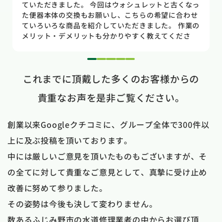
のトイレだった為使いやすさ等しっかりと説明してい
ただき交換する事になりました。正直痛い出費でした
が発見が早かったので壁や床の工事を考えるとまだ費
用は抑えれました。今回担当して頂いた竹中さんは人
柄も良く説明もわかりやすく丁寧にしていただきまし
た。 今回は2階のトイレでしたが、1階のトイレも修
1
2
3
4
5
理が必要になった時はまたお願いしたいと思いまし
これまでに頂戴した多くのお客様からの
た。
貴重なお声を是非ご覧ください。
創業以来Googleクチコミに、グループ全体で300件以
上に及ぶ投稿を頂いております。
中には厳しいご意見を頂いたものもございますが、そ
の全てに対して貴重なご意見として、真摯に受け止め
改善に努めて参りました。
その姿勢は今後も決して変わりません。
数あるふじみ野市の水道修理業者の中からお選び頂