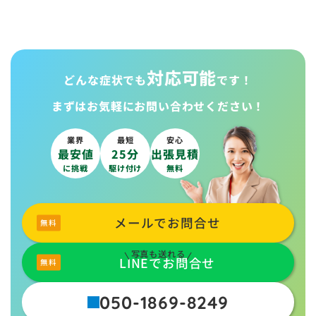
対応可能
どんな症状でも
です！
まずはお気軽に
お問い合わせください！
業界
最短
安心
最安値
25分
出張見積
に挑戦
駆け付け
無料
メールでお問合せ
写真も送れる
LINEでお問合せ
050-1869-8249