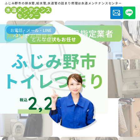
ふじみ野市の排水管,給水管,水道管の詰まり修理は水道メンテナンスセンター
お電話・メール・LINE
ふじみ野市水道局指定業者
無料
でお問合せ
どんな症状もお任せ
ふじみ野市
トイレつまり
2,200
税込
円～