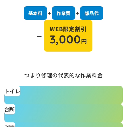
基本料
作業費
部品代
＋
＋
WEB限定割引
－
3,000
円
つまり修理の代表的な作業料金
トイレ
台所