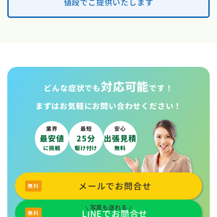
値段でご提供いたします
対応可能
どんな症状でも
です！
まずはお気軽に
お問い合わせください！
業界
最短
安心
最安値
25分
出張見積
に挑戦
駆け付け
無料
メールでお問合せ
写真も送れる
LINEでお問合せ