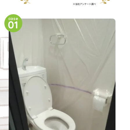
case
01