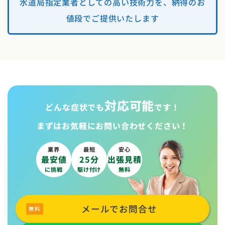
水道局指定業者としての高い技術力を、納得のお
値段でご提供いたします
対応可能
どんな症状でも
です！
まずはお気軽に
お問い合わせください！
業界
最短
安心
最安値
25分
出張見積
に挑戦
駆け付け
無料
メールでお問合せ