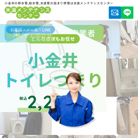
小金井の排水管,給水管,水道管の詰まり修理は水道メンテナンスセンター
お電話・メール・LINE
東京都水道局指定業者
無料
でお問合せ
どんな症状もお任せ
小金井
トイレつまり
2,200
税込
円～