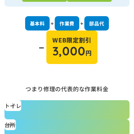
基本料
作業費
部品代
＋
＋
WEB限定割引
－
3,000
円
つまり修理の代表的な作業料金
トイレ
台所