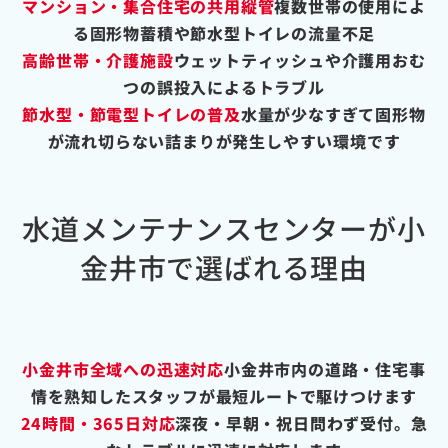
マンション・集合住宅の共用縦管
複数世帯の使用によ
る固形物蓄積や節水型トイレの流量不足
高齢世帯・介護施設
ウェットティッシュや介護用おむ
つの誤投入によるトラブル
節水型・節電型トイレの普及
水量が少なすぎて固形物
が流れ切らない詰まりが発生しやすい環境です
水道メンテナンスセンターが小
金井市で選ばれる理由
小金井市全域への迅速対応
小金井市内の道路・住宅事
情を熟知したスタッフが最短ルートで駆けつけます
24時間・365日対応
深夜・早朝・祝日問わず受付。急