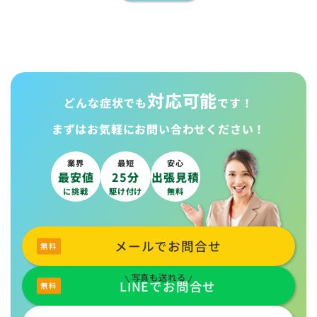
対応可能
どんな症状でも
です！
まずはお気軽に
お問い合わせください！
業界
最短
安心
最安値
25分
出張見積
に挑戦
駆け付け
無料
メールでお問合せ
写真も送れる
LINEでお問合せ