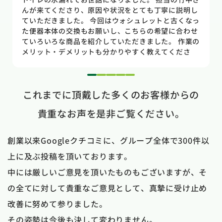
所もすぐに判明しました。10数年使用していた一体型
のトイレだった為使いやすさ等しっかりと説明してい
ただき交換する事になりました。正直痛い出費でした
が発見が早かったので壁や床の工事を考えるとまだ費
用は抑えれました。今回担当して頂いた竹中さんは人
柄も良く説明もわかりやすく丁寧にしていただきまし
た。 今回は2階のトイレでしたが、1階のトイレも修
1
2
3
4
5
理が必要になった時はまたお願いしたいと思いまし
これまでに頂戴した多くのお客様からの
た。
貴重なお声を是非ご覧ください。
創業以来Googleクチコミに、グループ全体で300件以
上に及ぶ投稿を頂いております。
中には厳しいご意見を頂いたものもございますが、そ
の全てに対して貴重なご意見として、真摯に受け止め
改善に努めて参りました。
その姿勢は今後も決して変わりません。