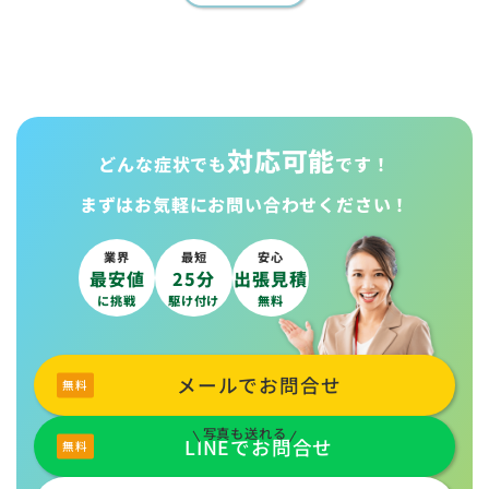
対応可能
どんな症状でも
です！
まずはお気軽に
お問い合わせください！
業界
最短
安心
最安値
25分
出張見積
に挑戦
駆け付け
無料
メールでお問合せ
写真も送れる
LINEでお問合せ