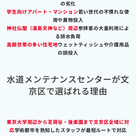
の劣化
学生向けアパート・マンション
若い世代の不慣れな使
用や異物投入
神社仏閣（湯島天神など）周辺
参拝客の大量利用によ
る排水負荷
高齢世帯の多い住宅地
ウェットティッシュや介護用品
の誤投入
水道メンテナンスセンターが文
京区で選ばれる理由
東京大学周辺から茗荷谷・後楽園まで文京区全域に対
応
学術都市を熟知したスタッフが最短ルートで対応