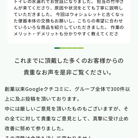
トイレの水漏れがあり来ていただきました。水漏れ箇
所もすぐに判明しました。10数年使用していた一体型
のトイレだった為使いやすさ等しっかりと説明してい
ただき交換する事になりました。正直痛い出費でした
が発見が早かったので壁や床の工事を考えるとまだ費
用は抑えれました。今回担当して頂いた竹中さんは人
柄も良く説明もわかりやすく丁寧にしていただきまし
た。 今回は2階のトイレでしたが、1階のトイレも修
1
2
3
4
5
理が必要になった時はまたお願いしたいと思いまし
これまでに頂戴した多くのお客様からの
た。
貴重なお声を是非ご覧ください。
創業以来Googleクチコミに、グループ全体で300件以
上に及ぶ投稿を頂いております。
中には厳しいご意見を頂いたものもございますが、そ
の全てに対して貴重なご意見として、真摯に受け止め
改善に努めて参りました。