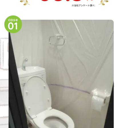
case
01