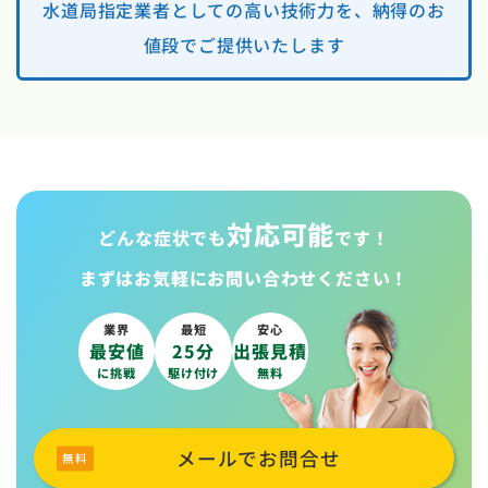
水道局指定業者としての高い技術力を、納得のお
値段でご提供いたします
対応可能
どんな症状でも
です！
まずはお気軽に
お問い合わせください！
業界
最短
安心
最安値
25分
出張見積
に挑戦
駆け付け
無料
メールでお問合せ