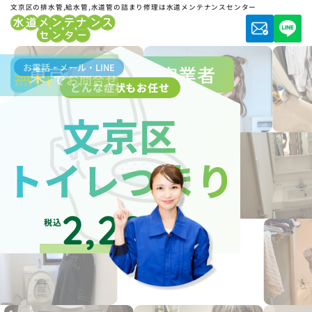
文京区の排水管,給水管,水道管の詰まり修理は水道メンテナンスセンター
お電話・メール・LINE
東京都水道局指定業者
無料
でお問合せ
どんな症状もお任せ
文京区
トイレつまり
2,200
税込
円～