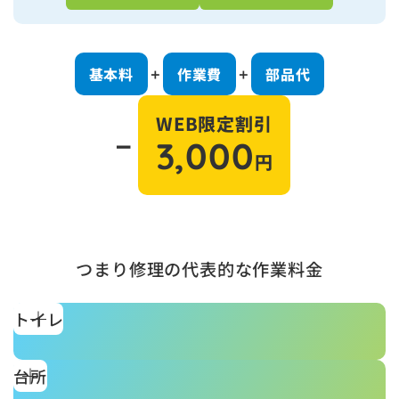
基本料
作業費
部品代
＋
＋
WEB限定割引
－
3,000
円
つまり修理の代表的な作業料金
トイレ
台所