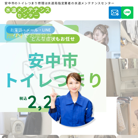
安中市のトイレつまり修理は水道局指定業者の水道メンテナンスセンター
お電話・メール・LINE
水道局指定業者
無料
でお問合せ
どんな症状もお任せ
安中市
トイレつまり
2,200
税込
円～