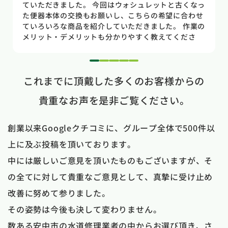
のトイレだった為使いやすさ等しっかりと説明してい
ただき交換する事になりました。正直痛い出費でした
が発見が早かったので壁や床の工事を考えるとまだ費
用は抑えれました。今回担当して頂いた竹中さんは人
柄も良く説明もわかりやすく丁寧にしていただきまし
た。 今回は2階のトイレでしたが、1階のトイレも修
1
2
3
4
5
理が必要になった時はまたお願いしたいと思いまし
これまでに頂戴した多くのお客様からの
た。
貴重なお声を是非ご覧ください。
創業以来Googleクチコミに、グループ全体で500件以
上に及ぶ投稿を頂いております。
中には厳しいご意見を頂いたものもございますが、そ
の全てに対して貴重なご意見として、真摯に受け止め
改善に努めて参りました。
その姿勢は今後も決して変わりません。
数ある安中市の水道修理業者の中からお選び頂き、さ