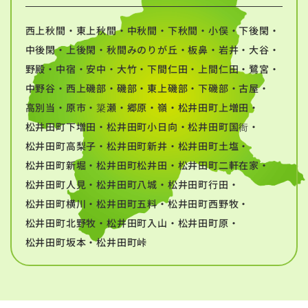
西上秋間・東上秋間・中秋間・下秋間・小俣・下後閑・
中後閑・上後閑・秋間みのりが丘・板鼻・岩井・大谷・
野殿・中宿・安中・大竹・下間仁田・上間仁田・鷺宮・
中野谷・西上磯部・磯部・東上磯部・下磯部・古屋・
高別当・原市・簗瀬・郷原・嶺・松井田町上増田・
松井田町下増田・松井田町小日向・松井田町国衙・
松井田町高梨子・松井田町新井・松井田町土塩・
松井田町新堀・松井田町松井田・松井田町二軒在家・
松井田町人見・松井田町八城・松井田町行田・
松井田町横川・松井田町五料・松井田町西野牧・
松井田町北野牧・松井田町入山・松井田町原・
松井田町坂本・松井田町峠