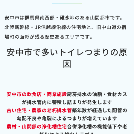
安中市は群馬県南西部・碓氷峠のある山間都市です。
北陸新幹線・JR信越線沿線の住宅地と、旧中山道の宿
場町の面影が残る歴史あるエリアです。
安中市で多いトイレつまりの原
因
安中市の飲食店・商業施設
厨房排水の油脂・食材カス
が排水管内に蓄積し詰まりが発生します
古い住宅・農家の老朽排水管
築年数が経過した配管の
勾配不良や亀裂によるつまりが増えています
農村・山間部の浄化槽住宅
合併浄化槽の機能低下や老