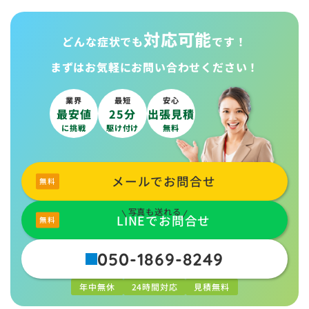
対応可能
どんな症状でも
です！
まずはお気軽に
お問い合わせください！
業界
最短
安心
最安値
25分
出張見積
に挑戦
駆け付け
無料
メールでお問合せ
写真も送れる
LINEでお問合せ
050-1869-8249
年中無休
24時間対応
見積無料