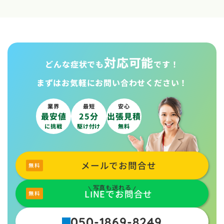
対応可能
どんな症状でも
です！
まずはお気軽に
お問い合わせください！
業界
最短
安心
最安値
25分
出張見積
に挑戦
駆け付け
無料
メールでお問合せ
写真も送れる
LINEでお問合せ
050-1869-8249