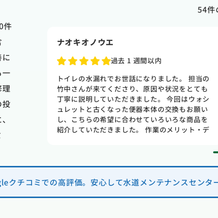
54
件
0件
含
ナオキオノウエ
善に
過去 1 週間以内
も一
古いので
トイレの水漏れでお世話になりました。 担当の
修理
た方が良
竹中さんが来てくださり、原因や状況をとても
たのです
丁寧に説明していただきました。 今回はウォシ
の投
いたのに
ュレットと古くなった便器本体の交換もお願い
に、
た事と全
し、こちらの希望に合わせていろいろな商品を
ネットで
紹介していただきました。 作業のメリット・デ
ミ
話の応対
メリットも分かりやすく教えてくださり、焦ら
てくれた
せて契約を迫るようなことも一切なく、終始安
してくれ
心してお任せできました。 料金は数社で相見積
て 納得
もりを取りましたが、一番良心的でサービス内
 丁寧に
容も充実していました。 次回は家の配管清掃も
ogleクチコミでの高評価。安心して水道メンテナンスセンタ
た 本当
お願いしようと思います。 ありがとうございま
水回りの
した！
ます 本