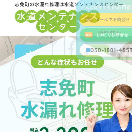
志免町の水漏れ修理は水道メンテナンスセンター
対応可
どんな症状でも
メールでお問合せ
写真も送れる
LINEでお問合せ
050-1881-485
水道局指定業者
どんな症状もお任せ
志免町
水漏れ修理
税込