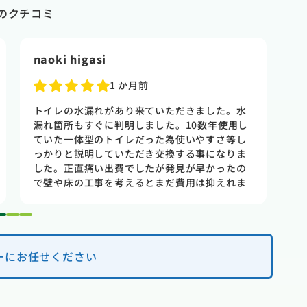
のクチコミ
naoki higasi
T
1 か月前
トイレの水漏れがあり来ていただきました。水
賃
漏れ箇所もすぐに判明しました。10数年使用し
た
ていた一体型のトイレだった為使いやすさ等し
出
っかりと説明していただき交換する事になりま
さ
した。正直痛い出費でしたが発見が早かったの
け
で壁や床の工事を考えるとまだ費用は抑えれま
と
した。今回担当して頂いた竹中さんは人柄も良
見
く説明もわかりやすく丁寧にしていただきまし
業
1
2
3
た。 今回は2階のトイレでしたが、1階のトイレ
も修理が必要になった時はまたお願いしたいと
思いました。
ーにお任せください