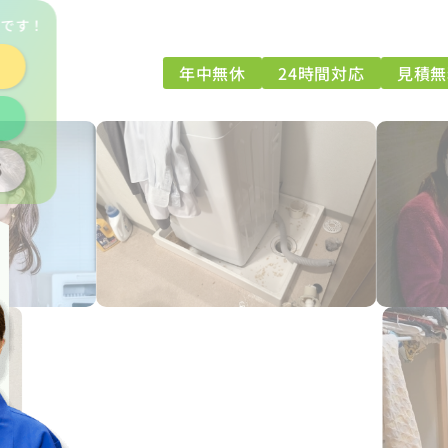
能
です！
年中無休
24時間対応
見積無
3