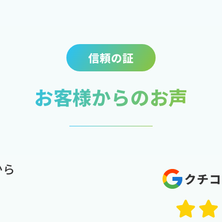
信頼の証
お客様からのお声
から
クチコ
。