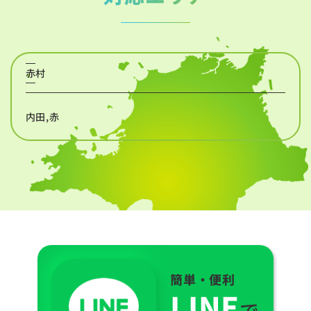
赤村
内田,赤
簡単・便利
LINE
で