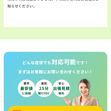
知らせください。
対応可能
どんな症状でも
です！
まずはお気軽に
お問い合わせください！
業界
最短
安心
最安値
25分
出張見積
に挑戦
駆け付け
無料