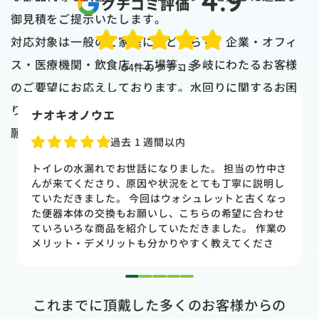
4.9
クチコミ評価
御見積をご提示いたします。
対応対象は一般のご家庭にとどまらず、企業・オフィ
ス・医療機関・飲食店・工場等、多岐にわたるお客様
54
件のクチコミ
のご要望にお応えしております。水回りに関するお困
りごとは、どうぞお気軽にご相談くださいますようお
naoki higasi
願い申し上げます。
1 か月前
トイレの水漏れがあり来ていただきました。水漏れ箇
所もすぐに判明しました。10数年使用していた一体型
のトイレだった為使いやすさ等しっかりと説明してい
ただき交換する事になりました。正直痛い出費でした
が発見が早かったので壁や床の工事を考えるとまだ費
用は抑えれました。今回担当して頂いた竹中さんは人
柄も良く説明もわかりやすく丁寧にしていただきまし
た。 今回は2階のトイレでしたが、1階のトイレも修
1
2
3
4
5
理が必要になった時はまたお願いしたいと思いまし
これまでに頂戴した多くのお客様からの
た。