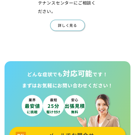
テナンスセンターにご相談く
ださい。
詳しく見る
対応可能
どんな症状でも
です！
まずはお気軽に
お問い合わせください！
業界
最短
安心
最安値
25分
出張見積
に挑戦
駆け付け
無料