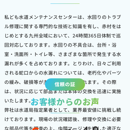
私ども水道メンテナンスセンターは、水回りのトラブ
ル修理に関する専門的な技術と知識を有し、赤村をは
じめとする九州全域において、24時間365日体制で巡
回対応しております。水回りの不具合は、台所・浴
室・洗面所・トイレ等、さまざまな箇所で発生する水
漏れが多くを占めております。とりわけ、日々ご利用
される蛇口からの水漏れについては、老朽化やパーツ
の緩み、破損等が主な原因と考えられます。その際
信頼の証
は、状況に応じて部品または本体の交換を迅速に実施
お客様からのお声
いたします。
弊社は水道局指定業者として、業界最安値に挑戦し続
けております。現場の状況確認後、修理や交換に必要
な部品代等を調査の上、中間マージンを排した適正な