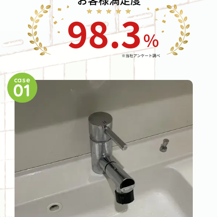
case
01