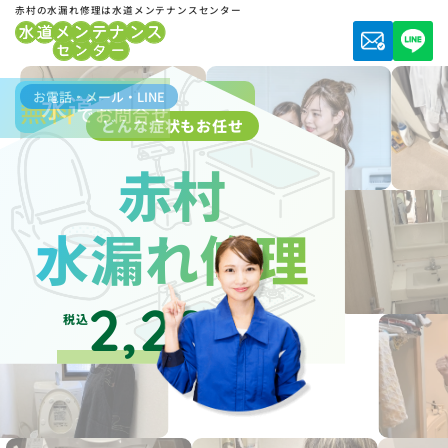
赤村の水漏れ修理は水道メンテナンスセンター
お電話・メール・LINE
水道局指定業者
無料
でお問合せ
どんな症状もお任せ
赤村
水漏れ修理
2,200
税込
円～