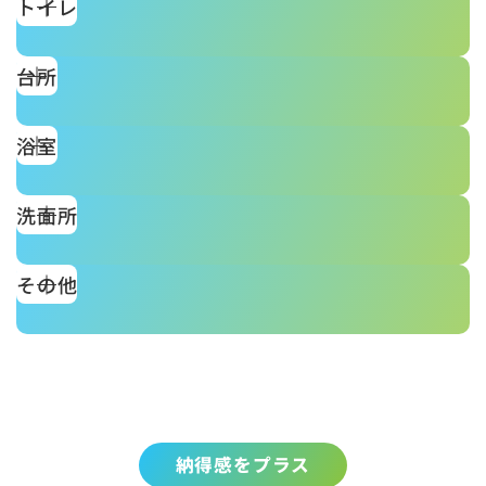
トイレ
台所
浴室
洗面所
その他
納得感をプラス