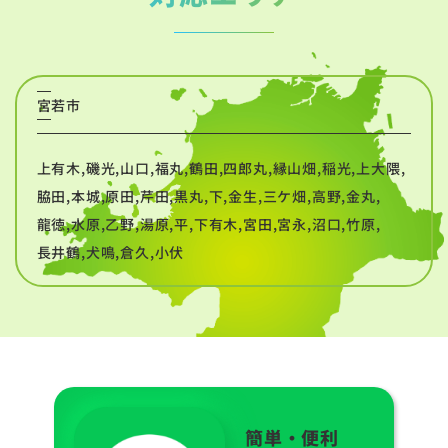
宮若市
上有木,磯光,山口,福丸,鶴田,四郎丸,縁山畑,稲光,上大隈,
脇田,本城,原田,芹田,黒丸,下,金生,三ケ畑,高野,金丸,
龍徳,水原,乙野,湯原,平,下有木,宮田,宮永,沼口,竹原,
長井鶴,犬鳴,倉久,小伏
簡単・便利