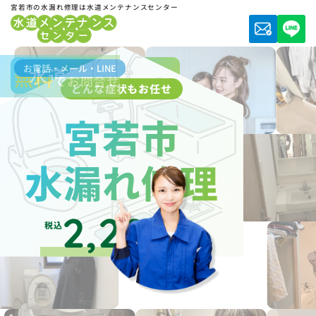
宮若市の水漏れ修理は水道メンテナンスセンター
お電話・メール・LINE
水道局指定業者
無料
でお問合せ
どんな症状もお任せ
宮若市
水漏れ修理
2,200
税込
円～