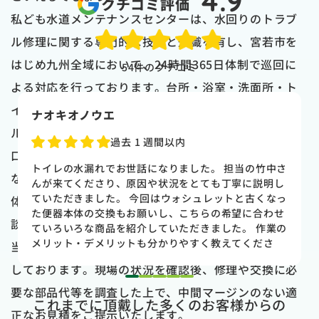
4.9
クチコミ評価
私ども水道メンテナンスセンターは、水回りのトラブ
ル修理に関する専門的な技術と知識を有し、宮若市を
はじめ九州全域において、24時間365日体制で巡回に
54
件のクチコミ
よる対応を行っております。台所・浴室・洗面所・ト
イレ等、さまざまな場所で発生しやすい水漏れトラブ
naoki higasi
ルのなかでも、とりわけ、日常的にご使用いただく蛇
1 か月前
口からの水漏れは、老朽化や部品の緩み、破損等が主
トイレの水漏れがあり来ていただきました。水漏れ箇
な原因と考えられます。状況に応じて、部品または本
所もすぐに判明しました。10数年使用していた一体型
のトイレだった為使いやすさ等しっかりと説明してい
体の交換を迅速に実施いたしますので、安心してご相
ただき交換する事になりました。正直痛い出費でした
談ください。
が発見が早かったので壁や床の工事を考えるとまだ費
用は抑えれました。今回担当して頂いた竹中さんは人
当社は水道局指定業者として、常に業界最安値を追求
柄も良く説明もわかりやすく丁寧にしていただきまし
しております。現場の状況を確認後、修理や交換に必
た。 今回は2階のトイレでしたが、1階のトイレも修
1
2
3
4
5
理が必要になった時はまたお願いしたいと思いまし
要な部品代等を調査した上で、中間マージンのない適
これまでに頂戴した多くのお客様からの
た。
正なお見積をご提示いたします。