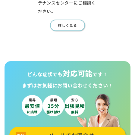
テナンスセンターにご相談く
ださい。
詳しく見る
対応可能
どんな症状でも
です！
まずはお気軽に
お問い合わせください！
業界
最短
安心
最安値
25分
出張見積
に挑戦
駆け付け
無料