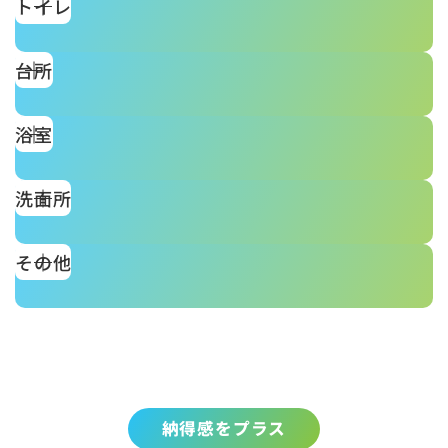
トイレ
台所
浴室
洗面所
その他
納得感をプラス