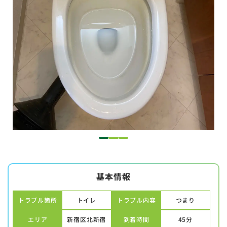
1
2
3
基本情報
トラブル箇所
トイレ
トラブル内容
つまり
エリア
新宿区北新宿
到着時間
45分