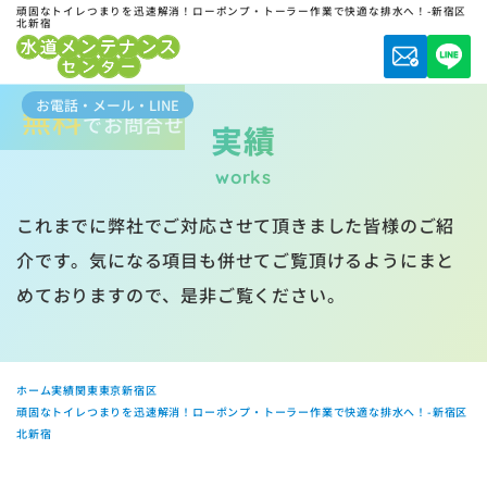
頑固なトイレつまりを迅速解消！ローポンプ・トーラー作業で快適な排水へ！-新宿区
北新宿
お電話・メール・LINE
無料
でお問合せ
実績
works
これまでに弊社でご対応させて頂きました皆様のご紹
介です。気になる項目も併せてご覧頂けるようにまと
めておりますので、是非ご覧ください。
ホーム
実績
関東
東京
新宿区
頑固なトイレつまりを迅速解消！ローポンプ・トーラー作業で快適な排水へ！-新宿区
北新宿