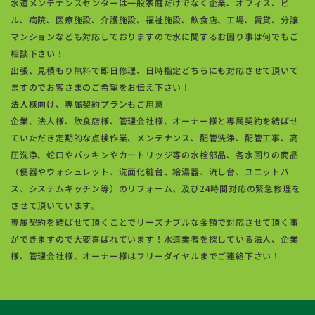
水道メンテナンスセンターは一般家庭だけでなく企業、オフィス、ビ
ル、病院、医療施設、介護施設、福祉施設、飲食店、工場、賃貸、分譲
マンションなども対応しておりますので水に関するお困り事は何でもご
相談下さい！
出張、見積もり無料で即日修理、日時指定どちらにも対応させて頂いて
ますのでお客さまのご希望をお伝え下さい！
法人様向け、専属契約プランもご用意
企業、法人様、飲食店様、管理会社様、オーナー様と専属契約を結ばせ
ていただき定期的な点検作業、メンテナンス、配管洗浄、配管工事、高
圧洗浄、蛇口やパッキンやカートリッジ等の水栓部品、各水回りの商品
（便器やウォシュレット、洗面化粧台、給湯器、流し台、ユニットバ
ス、システムキッチン等）のリフォーム、及び24時間対応の緊急修理を
させて頂いています。
専属契約を結ばせて頂くことでリーズナブルな金額で対応させて頂く事
ができますので大変喜ばれています！水道業者を探している法人、企業
様、管理会社様、オーナー様はフリーダイヤルまでご連絡下さい！