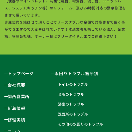
（便器やウォシュレット、洗面化粧台、給湯器、流し台、ユニットバ
ス、システムキッチン等）のリフォーム、及び24時間対応の緊急修理を
させて頂いています。
専属契約を結ばせて頂くことでリーズナブルな金額で対応させて頂く事
ができますので大変喜ばれています！水道業者を探している法人、企業
様、管理会社様、オーナー様はフリーダイヤルまでご連絡下さい！
トップページ
水回りトラブル箇所別
トイレのトラブル
会社概要
台所のトラブル
関西営業所
浴室のトラブル
新着情報
洗面所のトラブル
修理実績
その他の水回りのトラブル
コラム