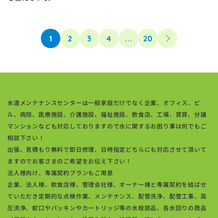
1
2
3
4
…
20
水道メンテナンスセンターは一般家庭だけでなく企業、オフィス、ビ
ル、病院、医療施設、介護施設、福祉施設、飲食店、工場、賃貸、分譲
マンションなども対応しておりますので水に関するお困り事は何でもご
相談下さい！
出張、見積もり無料で即日修理、日時指定どちらにも対応させて頂いて
ますのでお客さまのご希望をお伝え下さい！
法人様向け、専属契約プランもご用意
企業、法人様、飲食店様、管理会社様、オーナー様と専属契約を結ばせ
ていただき定期的な点検作業、メンテナンス、配管洗浄、配管工事、高
圧洗浄、蛇口やパッキンやカートリッジ等の水栓部品、各水回りの商品