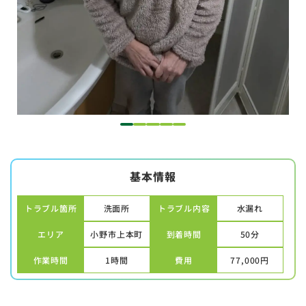
1
2
3
4
5
基本情報
トラブル箇所
洗面所
トラブル内容
水漏れ
エリア
小野市上本町
到着時間
50分
作業時間
1時間
費用
77,000
円