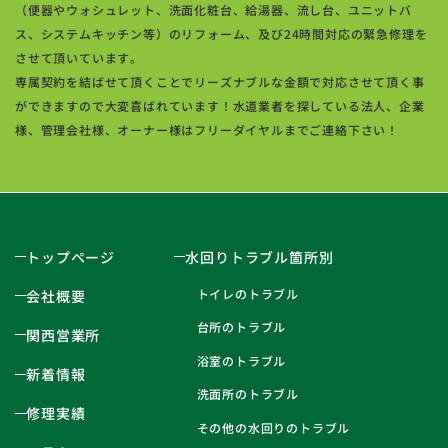
（便器やウォシュレット、洗面化粧台、給湯器、流し台、ユニットバ
ス、システムキッチン等）のリフォーム、及び24時間対応の緊急修理を
させて頂いています。
専属契約を結ばせて頂くことでリーズナブルな金額で対応させて頂く事
ができますので大変喜ばれています！水道業者を探している法人、企業
様、管理会社様、オーナー様はフリーダイヤルまでご連絡下さい！
トップページ
水回りトラブル箇所別
トイレのトラブル
会社概要
台所のトラブル
関西営業所
浴室のトラブル
新着情報
洗面所のトラブル
修理実績
その他の水回りのトラブル