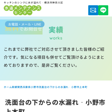
キッチンのシンクに水が溢れて‐横浜市神奈川区
お電話・メール・LINE
無料
実績
でお問合せ
works
これまでに弊社でご対応させて頂きました皆様のご紹
介です。気になる項目も併せてご覧頂けるようにまと
めておりますので、是非ご覧ください。
ホーム
実績
関西
兵庫県
小野市
洗面台の下からの水漏れ‐小野市上本町
洗面台の下からの水漏れ‐小野市
上本町