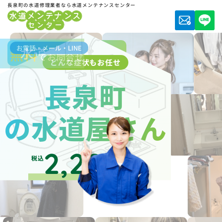
長泉町の水道修理業者なら水道メンテナンスセンター
お電話・メール・LINE
水道局指定業者
無料
でお問合せ
どんな症状もお任せ
長泉町
の水道屋さん
2,200
税込
円～