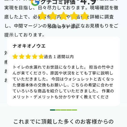
4.9
クチコミ評価
実現を目指し、日々尽力しております。現場確認を徹
底した上で、必要な修理内容や部品代を詳細に調査
し、中間マージンの発生しない適正なお見積もりをご
54
件のクチコミ
提示しております。
naoki higasi
対応範囲は個人住宅のみならず、法人・オフィス・医
1 か月前
療機関・飲食店舗・工場等、多様なお客様のご要望に
トイレの水漏れがあり来ていただきました。水漏れ箇
お応えしております。長泉町エリアにて水道に関して
所もすぐに判明しました。10数年使用していた一体型
のトイレだった為使いやすさ等しっかりと説明してい
お困りの際は、どうぞお気軽にご相談くださいませ。
ただき交換する事になりました。正直痛い出費でした
が発見が早かったので壁や床の工事を考えるとまだ費
用は抑えれました。今回担当して頂いた竹中さんは人
柄も良く説明もわかりやすく丁寧にしていただきまし
た。 今回は2階のトイレでしたが、1階のトイレも修
1
2
3
4
5
理が必要になった時はまたお願いしたいと思いまし
これまでに頂戴した多くのお客様からの
た。