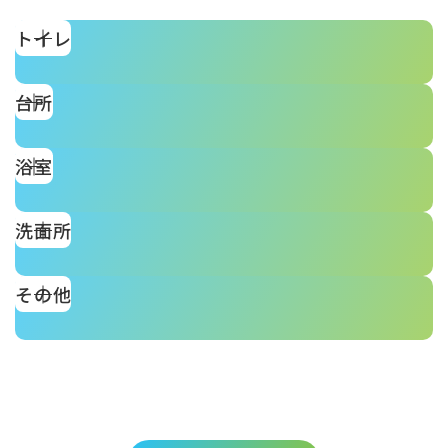
トイレ
台所
浴室
洗面所
その他