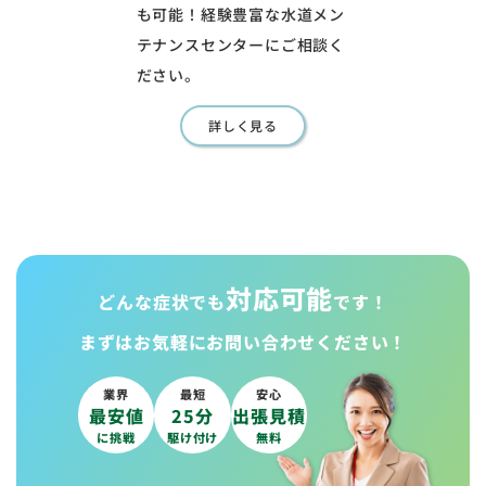
も可能！経験豊富な水道メン
テナンスセンターにご相談く
ださい。
詳しく見る
対応可能
どんな症状でも
です！
まずはお気軽に
お問い合わせください！
業界
最短
安心
最安値
25分
出張見積
に挑戦
駆け付け
無料