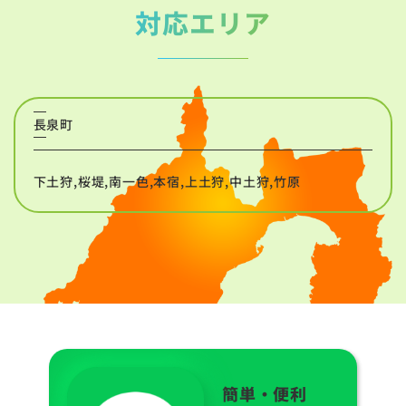
対応エリア
長泉町
下土狩,桜堤,南一色,本宿,上土狩,中土狩,竹原
簡単・便利