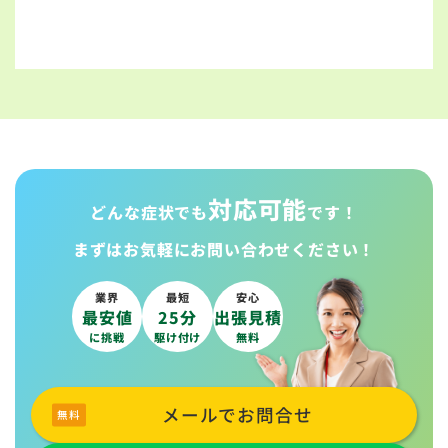
対応可能
どんな症状でも
です！
まずはお気軽に
お問い合わせください！
業界
最短
安心
最安値
25分
出張見積
に挑戦
駆け付け
無料
メールでお問合せ