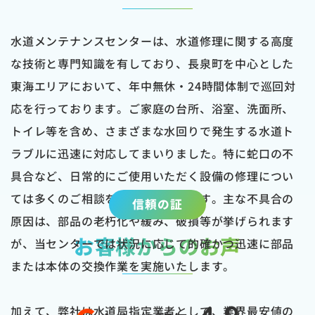
水道メンテナンスセンターは、水道修理に関する高度
な技術と専門知識を有しており、長泉町を中心とした
東海エリアにおいて、年中無休・24時間体制で巡回対
応を行っております。ご家庭の台所、浴室、洗面所、
トイレ等を含め、さまざまな水回りで発生する水道ト
ラブルに迅速に対応してまいりました。特に蛇口の不
具合など、日常的にご使用いただく設備の修理につい
ては多くのご相談を頂戴しております。主な不具合の
信頼の証
原因は、部品の老朽化や緩み、破損等が挙げられます
お客様からのお声
が、当センターでは状況に応じて的確かつ迅速に部品
または本体の交換作業を実施いたします。
加えて、弊社は水道局指定業者として、業界最安値の