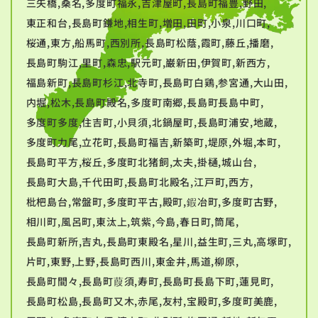
三矢橋,桑名,多度町福永,吉津屋町,長島町福豊,野田,
東正和台,長島町鎌地,相生町,増田,田町,小泉,川口町,
桜通,東方,船馬町,西別所,長島町松蔭,霞町,藤丘,播磨,
長島町駒江,里町,森忠,駅元町,巌新田,伊賀町,新西方,
福島新町,長島町杉江,北寺町,長島町白鶏,参宮通,大山田,
内堀,松木,長島町殿名,多度町南郷,長島町長島中町,
多度町多度,住吉町,小貝須,北鍋屋町,長島町浦安,地蔵,
多度町力尾,立花町,長島町福吉,新築町,堤原,外堀,本町,
長島町平方,桜丘,多度町北猪飼,太夫,掛樋,城山台,
長島町大島,千代田町,長島町北殿名,江戸町,西方,
枇杷島台,常盤町,多度町平古,殿町,鍜冶町,多度町古野,
相川町,風呂町,東汰上,筑紫,今島,春日町,筒尾,
長島町新所,吉丸,長島町東殿名,星川,益生町,三丸,高塚町,
片町,東野,上野,長島町西川,東金井,馬道,柳原,
長島町間々,長島町葭須,寿町,長島町長島下町,蓮見町,
長島町松島,長島町又木,赤尾,友村,宝殿町,多度町美鹿,