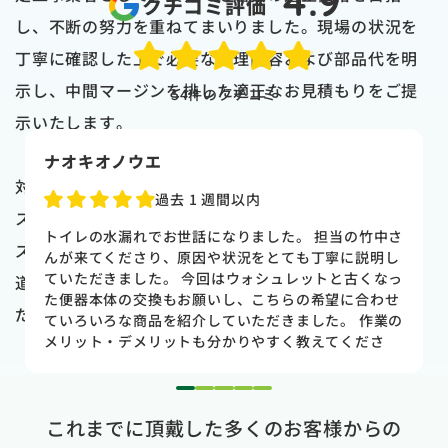
4.9
クチコミ評価
し、不断の努力を重ねてまいりました。現場の状況を
丁寧に確認した上で必要な修理内容および部品代を明
示し、中間マージンを排した適正なお見積もりをご提
54
件のクチコミ
示いたします。
naoki higasi
対応範囲は一般のご家庭にとどまらず、企業、オフィ
1 か月前
ス、医療機関、飲食店、工場など多様なお客様のニー
トイレの水漏れがあり来ていただきました。水漏れ箇
ズにもお応えしております。桑名市エリアにおいて水
所もすぐに判明しました。10数年使用していた一体型
のトイレだった為使いやすさ等しっかりと説明してい
道に関してお困りの際は、どうぞご遠慮なくご相談く
ただき交換する事になりました。正直痛い出費でした
ださい。
が発見が早かったので壁や床の工事を考えるとまだ費
用は抑えれました。今回担当して頂いた竹中さんは人
柄も良く説明もわかりやすく丁寧にしていただきまし
た。 今回は2階のトイレでしたが、1階のトイレも修
1
2
3
4
5
理が必要になった時はまたお願いしたいと思いまし
これまでに頂戴した多くのお客様からの
た。