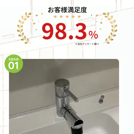
case
01