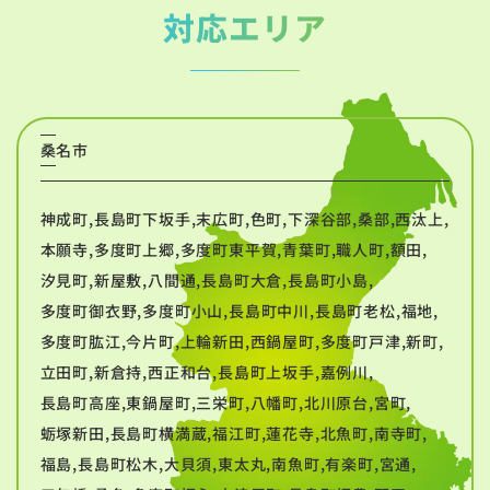
対応エリア
桑名市
神成町,長島町下坂手,末広町,色町,下深谷部,桑部,西汰上,
本願寺,多度町上郷,多度町東平賀,青葉町,職人町,額田,
汐見町,新屋敷,八間通,長島町大倉,長島町小島,
多度町御衣野,多度町小山,長島町中川,長島町老松,福地,
多度町肱江,今片町,上輪新田,西鍋屋町,多度町戸津,新町,
立田町,新倉持,西正和台,長島町上坂手,嘉例川,
長島町高座,東鍋屋町,三栄町,八幡町,北川原台,宮町,
蛎塚新田,長島町横満蔵,福江町,蓮花寺,北魚町,南寺町,
福島,長島町松木,大貝須,東太丸,南魚町,有楽町,宮通,