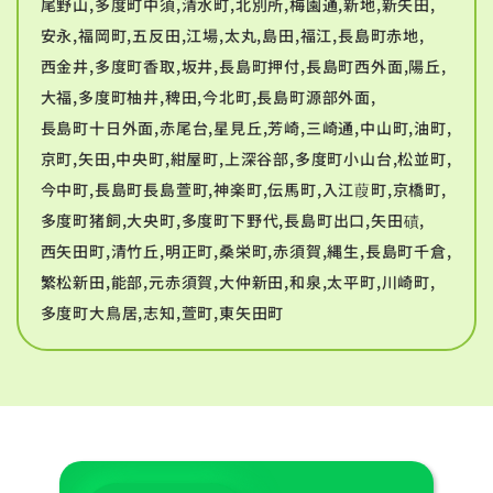
尾野山,多度町中須,清水町,北別所,梅園通,新地,新矢田,
安永,福岡町,五反田,江場,太丸,島田,福江,長島町赤地,
西金井,多度町香取,坂井,長島町押付,長島町西外面,陽丘,
大福,多度町柚井,稗田,今北町,長島町源部外面,
長島町十日外面,赤尾台,星見丘,芳崎,三崎通,中山町,油町,
京町,矢田,中央町,紺屋町,上深谷部,多度町小山台,松並町,
今中町,長島町長島萱町,神楽町,伝馬町,入江葭町,京橋町,
多度町猪飼,大央町,多度町下野代,長島町出口,矢田磧,
西矢田町,清竹丘,明正町,桑栄町,赤須賀,縄生,長島町千倉,
繁松新田,能部,元赤須賀,大仲新田,和泉,太平町,川崎町,
多度町大鳥居,志知,萱町,東矢田町