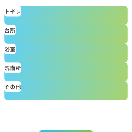
トイレ
台所
浴室
洗面所
その他