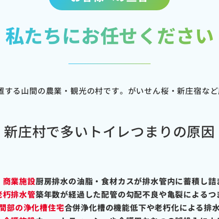
私たちにお任せください
置する山間の農業・観光の村です。がいせん桜・新庄宿など
新庄村で多いトイレつまりの原因
・商業施設
厨房排水の油脂・食材カスが排水管内に蓄積し詰
老朽排水管
築年数が経過した配管の勾配不良や亀裂によるつ
間部の浄化槽住宅
合併浄化槽の機能低下や老朽化による排