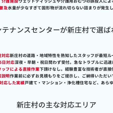
・介護施設
ウェットティッシュや介護用おむつの誤投入によ
普及
水量が少なすぎて固形物が流れ切らない詰まりが発生
ンテナンスセンターが新庄村で選ば
速対応
新庄村の道路・地域特性を熟知したスタッフが最短ル
65日対応
深夜・早朝・祝日問わず受付。急なトラブルに迅速
タッフによる直接作業
下請けなし。経験豊富な技術者が直接
業説明
作業前に必ずお見積もりをご提示し、ご納得いただい
対応した実績
戸建て・マンション・浄化槽住宅など、あら
新庄村の主な対応エリア