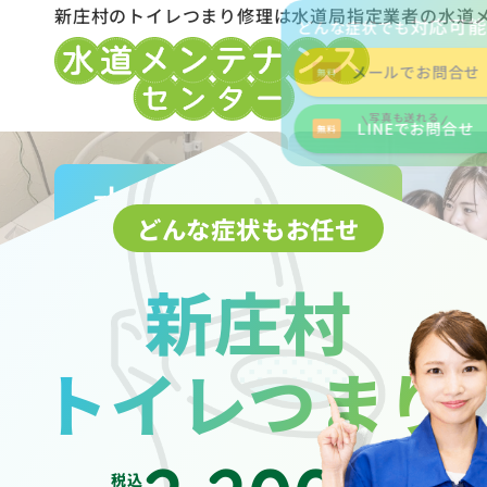
新庄村のトイレつまり修理は水道局指定業者の水道
対応可
どんな症状でも
メールでお問合せ
写真も送れる
LINEでお問合せ
水道局指定業者
どんな症状もお任せ
新庄村
トイレつまり
税込