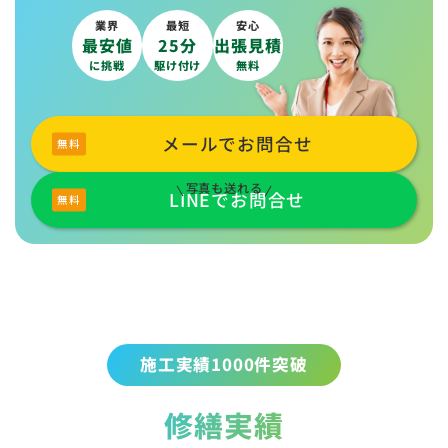
業界
最短
安心
最安値
25分
出張見積
に挑戦
駆け付け
無料
メールでお問合せ
写真も送れる
LINEでお問合せ
施工実績1000件突破
修繕実績