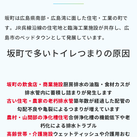
坂町は広島県南部・広島湾に面した住宅・工業の町で
す。JR呉線沿線の住宅地と臨海工業施設が共存し、広
島市のベッドタウンとして発展しています。
坂町で多いトイレつまりの原因
坂町の飲食店・商業施設
厨房排水の油脂・食材カスが
排水管内に蓄積し詰まりが発生します
古い住宅・農家の老朽排水管
築年数が経過した配管の
勾配不良や亀裂によるつまりが増えています
農村・山間部の浄化槽住宅
合併浄化槽の機能低下や老
朽化による排水トラブル
高齢世帯・介護施設
ウェットティッシュや介護用おむ