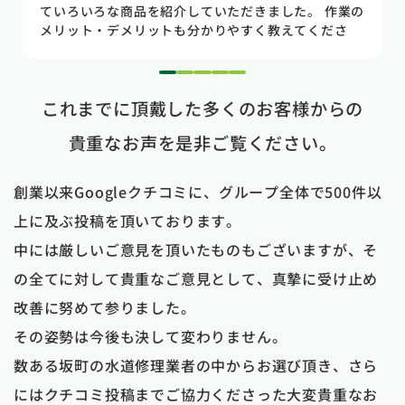
が発見が早かったので壁や床の工事を考えるとまだ費
用は抑えれました。今回担当して頂いた竹中さんは人
柄も良く説明もわかりやすく丁寧にしていただきまし
た。 今回は2階のトイレでしたが、1階のトイレも修
1
2
3
4
5
理が必要になった時はまたお願いしたいと思いまし
これまでに頂戴した多くのお客様からの
た。
貴重なお声を是非ご覧ください。
創業以来Googleクチコミに、グループ全体で500件以
上に及ぶ投稿を頂いております。
中には厳しいご意見を頂いたものもございますが、そ
の全てに対して貴重なご意見として、真摯に受け止め
改善に努めて参りました。
その姿勢は今後も決して変わりません。
数ある坂町の水道修理業者の中からお選び頂き、さら
にはクチコミ投稿までご協力くださった大変貴重なお