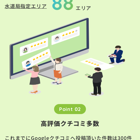
88
水道局指定エリア
エリア
Point 02
高評価クチコミ多数
これまでにGoogleクチコミへ投稿頂いた件数は300件