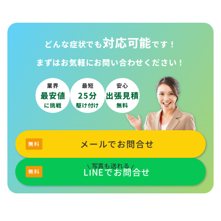
対応可能
どんな症状でも
です！
まずはお気軽に
お問い合わせください！
業界
最短
安心
最安値
25分
出張見積
に挑戦
駆け付け
無料
メールでお問合せ
写真も送れる
LINEでお問合せ