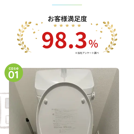
case
01