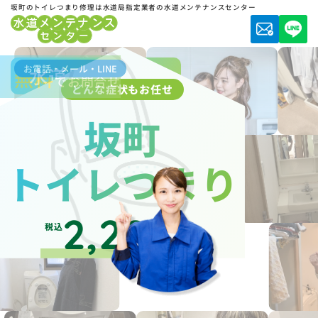
坂町のトイレつまり修理は水道局指定業者の水道メンテナンスセンター
お電話・メール・LINE
水道局指定業者
無料
でお問合せ
どんな症状もお任せ
坂町
トイレつまり
2,200
税込
円～