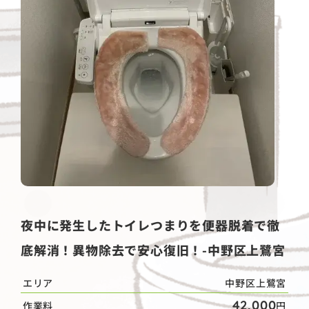
夜中に発生したトイレつまりを便器脱着で徹
底解消！異物除去で安心復旧！-中野区上鷺宮
エリア
中野区上鷺宮
42,000
作業料
円