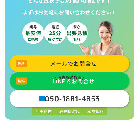
どんな症状でも
です！
まずはお気軽に
お問い合わせください！
業界
最短
安心
最安値
25分
出張見積
に挑戦
駆け付け
無料
メールでお問合せ
写真も送れる
LINEでお問合せ
050-1881-4853
年中無休
24時間対応
見積無料