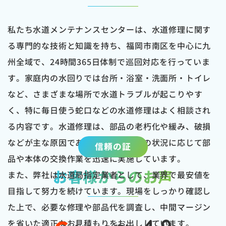
私たち水道メンテナンスセンターは、水道修理に関す
る専門的な技術と知識を持ち、福岡市南区を中心に九
州全域で、24時間365日体制で巡回対応を行っていま
す。家庭内の水回りでは台所・浴室・洗面所・トイレ
など、さまざまな場所で水道トラブルが起こりやす
く、特に毎日使う蛇口などの水道修理はよく相談され
る内容です。水道修理は、部品の老朽化や緩み、破損
などが主な原因であり、私たちはその状況に応じて部
信頼の証
品や本体の交換作業を迅速に実施しています。
お客様からのお声
また、弊社は水道局指定業者として、業界で最安値を
目指して努力を続けています。現場をしっかり確認し
た上で、必要な修理や部品代を調査し、中間マージン
を省いた適正なお見積もりをお出ししています。