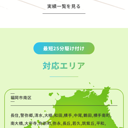
実績一覧を見る
最短25分駆け付け
対応エリア
福岡市南区
長住,警弥郷,清水,大楠,和田,横手,中尾,鶴田,横手南町,
南大橋,大平寺,向新町,弥永,長丘,若久,筑紫丘,平和,