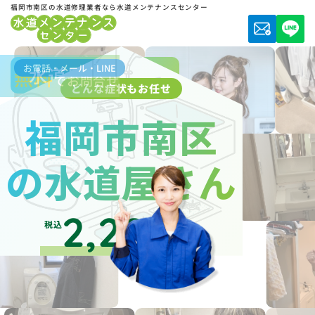
福岡市南区の水道修理業者なら水道メンテナンスセンター
お電話・メール・LINE
水道局指定業者
無料
でお問合せ
どんな症状もお任せ
福岡市南区
の水道屋さん
2,200
税込
円～