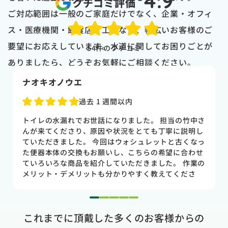
4.9
クチコミ評価
ご対応範囲は一般のご家庭だけでなく、企業・オフィ
ス・医療機関・飲食店・工場など、幅広いお客様のご
要望にお応えしています。水道に関してお困りごとが
54
件のクチコミ
ありましたら、どうぞお気軽にご相談ください。
naoki higasi
1 か月前
トイレの水漏れがあり来ていただきました。水漏れ箇
所もすぐに判明しました。10数年使用していた一体型
のトイレだった為使いやすさ等しっかりと説明してい
ただき交換する事になりました。正直痛い出費でした
が発見が早かったので壁や床の工事を考えるとまだ費
用は抑えれました。今回担当して頂いた竹中さんは人
柄も良く説明もわかりやすく丁寧にしていただきまし
た。 今回は2階のトイレでしたが、1階のトイレも修
1
2
3
4
5
理が必要になった時はまたお願いしたいと思いまし
これまでに頂戴した多くのお客様からの
た。