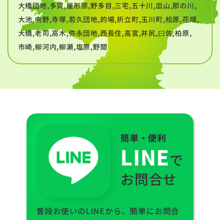
大橋団地,多賀,屋形原,野多目,三宅,五十川,皿山,那の川,
大池,向野,寺塚,若久団地,的場,折立町,玉川町,桧原,花畑,
大橋,老司,高木,弥永団地,西長住,高宮,井尻,曰佐,柏原,
市崎,柳河内,柳瀬,塩原,野間
簡単・便利
LINE
で
お問合せ
普段お使いのLINEから、簡単にお問合