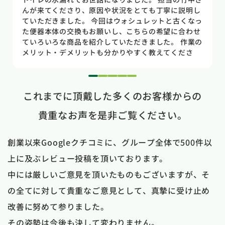
所もすぐに判明しました。10数年使用していた一体型
のトイレだった為使いやすさ等しっかりと説明してい
ただき交換する事になりました。正直痛い出費でした
が発見が早かったので壁や床の工事を考えるとまだ費
用は抑えれました。今回担当して頂いた竹中さんは人
柄も良く説明もわかりやすく丁寧にしていただきまし
た。 今回は2階のトイレでしたが、1階のトイレも修
1
2
3
4
5
理が必要になった時はまたお願いしたいと思いまし
これまでに頂戴した多くのお客様からの
た。
貴重なお声を是非ご覧ください。
創業以来Googleクチコミに、グループ全体で500件以
上に及ぶレビュー投稿を頂いております。
中には厳しいご意見を頂いたものもございますが、そ
の全てに対して貴重なご意見として、真摯に受け止め
改善に努めて参りました。
その姿勢は今後も決して変わりません。