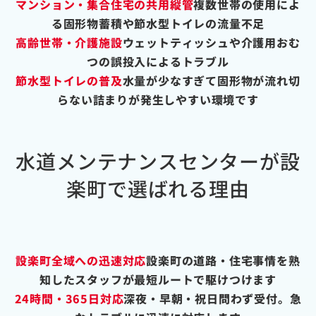
マンション・集合住宅の共用縦管
複数世帯の使用によ
る固形物蓄積や節水型トイレの流量不足
高齢世帯・介護施設
ウェットティッシュや介護用おむ
つの誤投入によるトラブル
節水型トイレの普及
水量が少なすぎて固形物が流れ切
らない詰まりが発生しやすい環境です
水道メンテナンスセンターが設
楽町で選ばれる理由
設楽町全域への迅速対応
設楽町の道路・住宅事情を熟
知したスタッフが最短ルートで駆けつけます
24時間・365日対応
深夜・早朝・祝日問わず受付。急