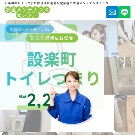
設楽町のトイレつまり修理は水道局指定業者の水道メンテナンスセンター
お電話・メール・LINE
水道局指定業者
無料
でお問合せ
どんな症状もお任せ
設楽町
トイレつまり
2,200
税込
円～