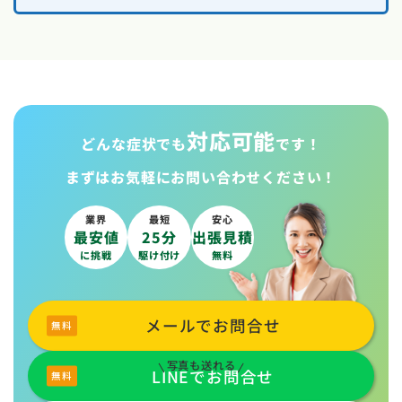
対応可能
どんな症状でも
です！
まずはお気軽に
お問い合わせください！
業界
最短
安心
最安値
25分
出張見積
に挑戦
駆け付け
無料
メールでお問合せ
写真も送れる
LINEでお問合せ