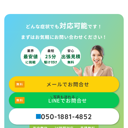
対応可能
どんな症状でも
です！
まずはお気軽に
お問い合わせください！
業界
最短
安心
最安値
25分
出張見積
に挑戦
駆け付け
無料
メールでお問合せ
写真も送れる
LINEでお問合せ
050-1881-4852
年中無休
24時間対応
見積無料