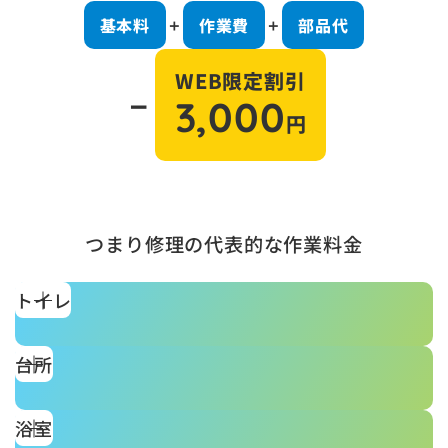
基本料
作業費
部品代
＋
＋
WEB限定割引
－
3,000
円
つまり修理の代表的な作業料金
トイレ
台所
浴室