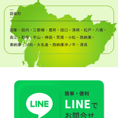
設楽町
田峯・田内・三都橋・豊邦・田口・清崎・松戸・八橋・
長江・和市・平山・神田・荒尾・小松・西納庫・
東納庫・川向・大名倉・西納庫沖ノ平・津具
簡単・便利
LINE
で
お問合せ