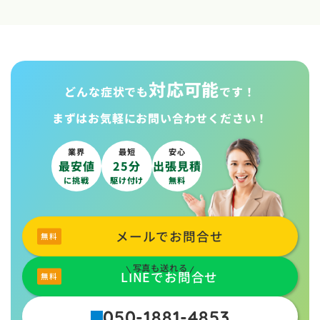
対応可能
どんな症状でも
です！
まずはお気軽に
お問い合わせください！
業界
最短
安心
最安値
25分
出張見積
に挑戦
駆け付け
無料
メールでお問合せ
写真も送れる
LINEでお問合せ
050-1881-4853