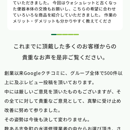
のトイレだった為使いやすさ等しっかりと説明してい
ただき交換する事になりました。正直痛い出費でした
が発見が早かったので壁や床の工事を考えるとまだ費
用は抑えれました。今回担当して頂いた竹中さんは人
柄も良く説明もわかりやすく丁寧にしていただきまし
た。 今回は2階のトイレでしたが、1階のトイレも修
1
2
3
4
5
理が必要になった時はまたお願いしたいと思いまし
これまでに頂戴した多くのお客様からの
た。
貴重なお声を是非ご覧ください。
創業以来Googleクチコミに、グループ全体で500件以
上に及ぶレビュー投稿を頂いております。
中には厳しいご意見を頂いたものもございますが、そ
の全てに対して貴重なご意見として、真摯に受け止め
改善に努めて参りました。
その姿勢は今後も決して変わりません。
数ある志免町の水道修理業者の中からお選び頂き、さ