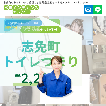
志免町のトイレつまり修理は水道局指定業者の水道メンテナンスセンター
お電話・メール・LINE
水道局指定業者
無料
でお問合せ
どんな症状もお任せ
志免町
トイレつまり
2,200
税込
円～