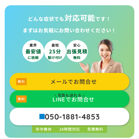
対応可能
どんな症状でも
です！
まずはお気軽に
お問い合わせください！
業界
最短
安心
最安値
25分
出張見積
に挑戦
駆け付け
無料
メールでお問合せ
写真も送れる
LINEでお問合せ
050-1881-4853
年中無休
24時間対応
見積無料