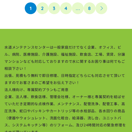
1
2
3
4
…
8
水道メンテナンスセンターは一般家庭だけでなく企業、オフィス、ビ
ル、病院、医療施設、介護施設、福祉施設、飲食店、工場、賃貸、分譲
マンションなども対応しておりますので水に関するお困り事は何でもご
相談下さい！
出張、見積もり無料で即日修理、日時指定どちらにも対応させて頂いて
ますのでお客さまのご希望をお伝え下さい！
法人様向け、専属契約プランもご用意
企業、法人様、飲食店様、管理会社様、オーナー様と専属契約を結ばせ
ていただき定期的な点検作業、メンテナンス、配管洗浄、配管工事、高
圧洗浄、蛇口やパッキンやカートリッジ等の水栓部品、各水回りの商品
（便器やウォシュレット、洗面化粧台、給湯器、流し台、ユニットバ
ス、システムキッチン等）のリフォーム、及び24時間対応の緊急修理を
させて頂いています。